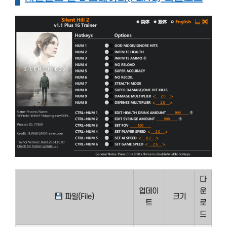
다
업데이
운
파일(File)
크기
트
로
드