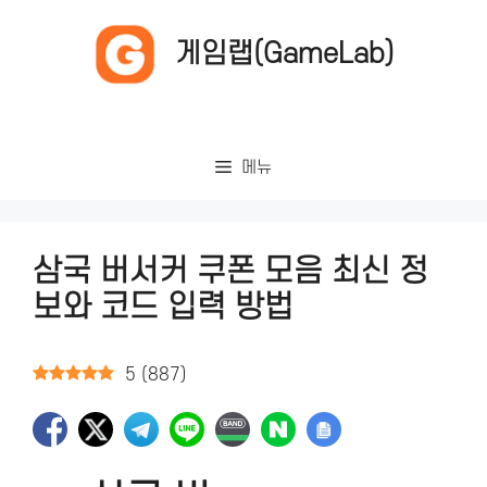
컨
텐
게임랩(GameLab)
츠
로
건
너
메뉴
뛰
기
삼국 버서커 쿠폰 모음 최신 정
보와 코드 입력 방법
5
(
887
)