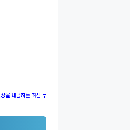
보상을 제공하는 최신 쿠