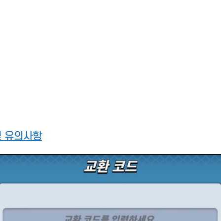
및 유의사항