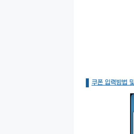
쿠폰 입력방법 