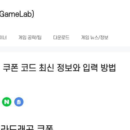
GameLab)
이너
게임 공략/팁
다운로드
게임 뉴스/정보
쿠폰 코드 최신 정보와 입력 방법