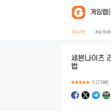
컨
텐
게임랩(
츠
로
건
게임쿠폰
게임 트레
너
뛰
기
세븐나이츠 리
법
5
(
7798
)