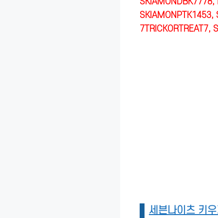
SKIAMONDBK7778, 
SKIAMONPTK1453, 
7TRICKORTREAT7, 
세븐나이츠 키우