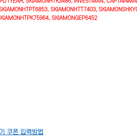
PD1YEAR, SKIAMONHTK3486, INVESTMAN, CAPTAINMAR
SKIAMONHTPT6853, SKIAMONHTT7403, SKIAMONSHKY
SKIAMONHTPK75964, SKIAMONGEP6452
기 쿠폰 입력방법