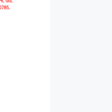
I, GG,
0785,