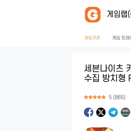
컨
텐
게임랩(
츠
로
건
게임쿠폰
게임 트레
너
뛰
기
세븐나이츠 키
수집 방치형 
5
(
865
)