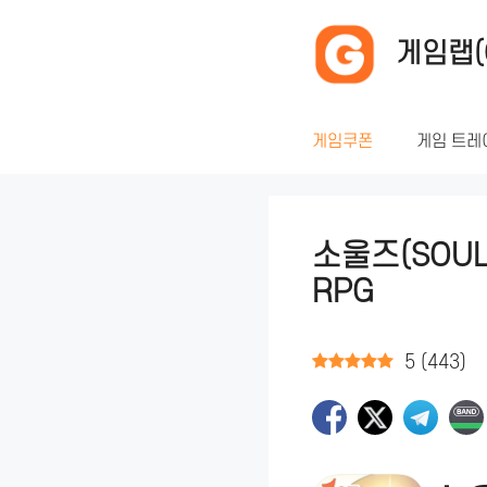
컨
텐
게임랩(
츠
로
건
게임쿠폰
게임 트레
너
뛰
기
소울즈(SOUL
RPG
5
(
443
)