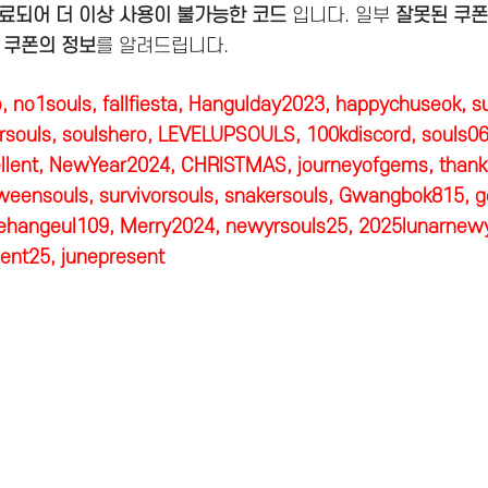
료되어 더 이상 사용이 불가능한 코드
입니다. 일부
잘못된 쿠폰
 쿠폰의 정보
를 알려드립니다.
o, no1souls, fallfiesta, Hangulday2023, happychuseok, su
ersouls, soulshero, LEVELUPSOULS, 100kdiscord, souls0
ellent, NewYear2024, CHRISTMAS, journeyofgems, thank
weensouls, survivorsouls, snakersouls, Gwangbok815,
g
vehangeul109, Merry2024, newyrsouls25, 2025lunarnew
ent25, junepresent