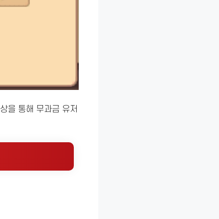
보상을 통해 무과금 유저