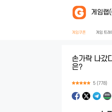
컨
텐
게임랩(
츠
로
건
게임쿠폰
게임 트레
너
뛰
기
손가락 나갔다
은?
5
(
778
)