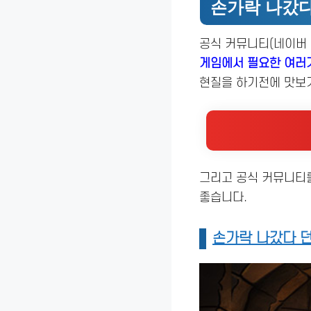
손가락 나갔다
공식 커뮤니티(네이버 
게임에서 필요한 여러
현질을 하기전에 맛보기
그리고 공식 커뮤니티를
좋습니다.
손가락 나갔다 