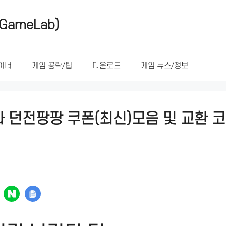
GameLab)
이너
게임 공략/팁
다운로드
게임 뉴스/정보
 던전팡팡 쿠폰(최신)모음 및 교환 코