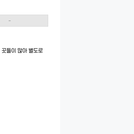
–
 곳들이 많아 별도로