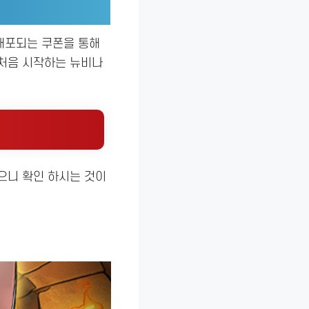
 배포되는 쿠폰을 통해
 처음 시작하는 뉴비나
으니 확인 하시는 것이