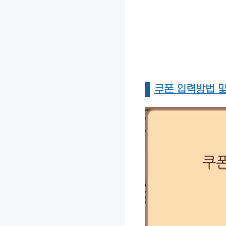
쿠폰 입력방법 