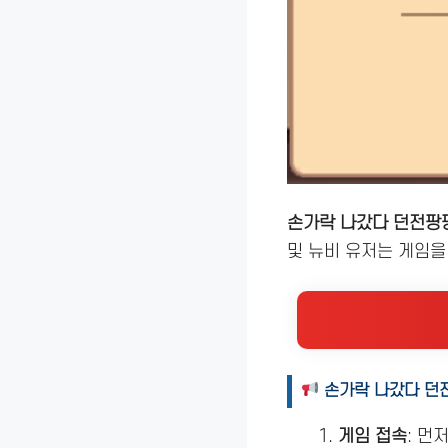
손가락 나갔다 던전팡팡
및 뉴비 유저는 게임을
손가락 나갔다 던전
게임 접속
: 먼