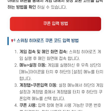
아래의 버튼을 통해서 게임 내에서 보상 교환 코드를 입력
하는 방법을 확인
하실 수 있습니다.
쿠폰 입력 방법
스위칭 히어로즈 쿠폰 코드 입력 방법
게임 접속 및 메인 화면 접속:
스위칭 히어로즈 게
임 실행 후 메인 화면에 접속 합니다.
메뉴>설정 이동:
게임을 실행하신 후 우측 상단의
[메뉴]아이콘을 터치 후 하단의 [설정] 메뉴를 터치
합니다.
계정탭>쿠폰입력 이동
: 설정 메뉴에서 하단의 게임
설정과 계정탭 중에서 계정탭을 터치 후 하단의 쿠
폰입력 메뉴를 선택 합니다.
쿠폰 사용:
입력 창에 현재 사용 가능한 쿠폰 번호