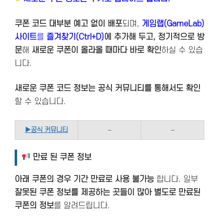
쿠폰 코드 대부분 예고 없이 배포
되며,
게임랩(GameLab)
사이트
를
즐겨찾기(Ctrl+D)
에 추가해 두고, 정기적으로 방
문
해
새로운 쿠폰이 올라올 때마다 바로 확인
하실 수 있습
니다.
새로운 쿠폰 코드 정보는 공식 커뮤니티를 통해서도 확인
할 수 있습니다.
▶
공식 커뮤니티
–
–
만료 된 쿠폰 정보
아래 쿠폰의 경우 기간 만료로 사용 불가능
합니다. 일부
잘못된 쿠폰 정보를 제공하는 곳들이 많아 별도로 만료된
쿠폰의 정보
를 알려드립니다.