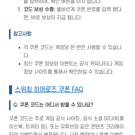
를 입력하여, 확인 버튼을 터치 합니다.
코드 보상 수령:
올바르게 쿠폰 번호를 입력 했다
면, 바로 보상이 지급 됩니다.
참고사항
각 쿠폰 코드는 계정당 한 번만 사용할 수 있습니
다.
최신 쿠폰 정보와 이벤트는 공식 커뮤니티나 게임
정보 사이트를 통해서 확인하실 수 있습니다.
스위칭 히어로즈 쿠폰 FAQ
Q.
쿠폰 코드는 어디서 받을 수 있나요?
쿠폰 코드는 주로 게임 공식 사이트, 공식 소셜 미디어(페
이스북, 트위터 등), 또는 유튜브와 같은 콘텐츠 크리에이
터의 이벤트에서 배포됩니다. 사전 예약이나 특별 이벤트