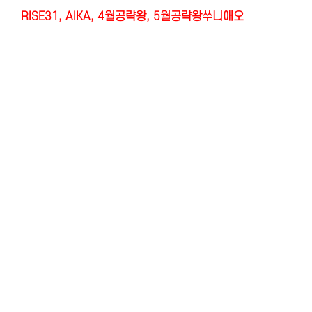
RISE31, AIKA, 4월공략왕, 5월공략왕쑤니애오