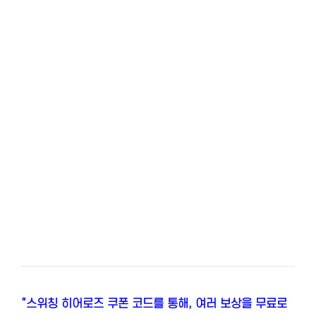
“스위칭 히어로즈 쿠폰 코드를 통해, 여러 보상을 무료로