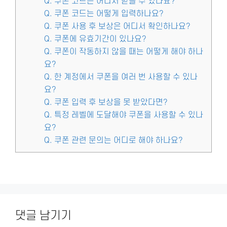
Q. 쿠폰 코드는 어디서 받을 수 있나요?
Q. 쿠폰 코드는 어떻게 입력하나요?
Q. 쿠폰 사용 후 보상은 어디서 확인하나요?
Q. 쿠폰에 유효기간이 있나요?
Q. 쿠폰이 작동하지 않을 때는 어떻게 해야 하나
요?
Q. 한 계정에서 쿠폰을 여러 번 사용할 수 있나
요?
Q. 쿠폰 입력 후 보상을 못 받았다면?
Q. 특정 레벨에 도달해야 쿠폰을 사용할 수 있나
요?
Q. 쿠폰 관련 문의는 어디로 해야 하나요?
댓글 남기기