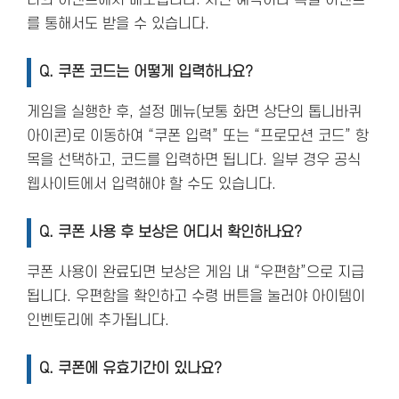
를 통해서도 받을 수 있습니다.
Q.
쿠폰 코드는 어떻게 입력하나요?
게임을 실행한 후, 설정 메뉴(보통 화면 상단의 톱니바퀴
아이콘)로 이동하여 “쿠폰 입력” 또는 “프로모션 코드” 항
목을 선택하고, 코드를 입력하면 됩니다. 일부 경우 공식
웹사이트에서 입력해야 할 수도 있습니다.
Q.
쿠폰 사용 후 보상은 어디서 확인하나요?
쿠폰 사용이 완료되면 보상은 게임 내 “우편함”으로 지급
됩니다. 우편함을 확인하고 수령 버튼을 눌러야 아이템이
인벤토리에 추가됩니다.
Q.
쿠폰에 유효기간이 있나요?