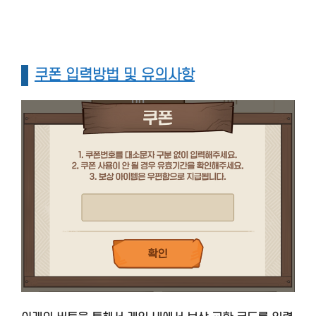
쿠폰 입력방법 및 유의사항