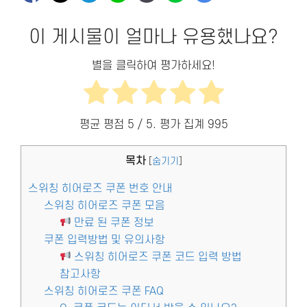
이 게시물이 얼마나 유용했나요?
별을 클릭하여 평가하세요!
평균 평점
5
/ 5. 평가 집계
995
목차
[
숨기기
]
스위칭 히어로즈 쿠폰 번호 안내
스위칭 히어로즈 쿠폰 모음
만료 된 쿠폰 정보
쿠폰 입력방법 및 유의사항
스위칭 히어로즈 쿠폰 코드 입력 방법
참고사항
스위칭 히어로즈 쿠폰 FAQ