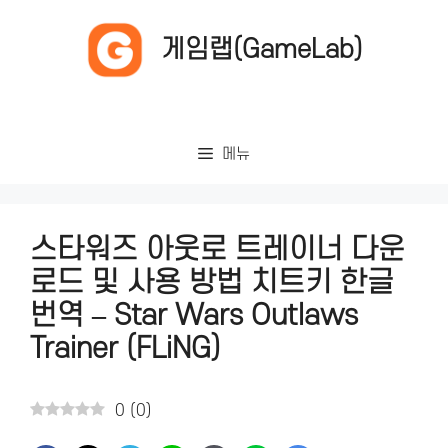
컨
텐
게임랩(GameLab)
츠
로
건
너
메뉴
뛰
기
스타워즈 아웃로 트레이너 다운
로드 및 사용 방법 치트키 한글
번역 – Star Wars Outlaws
Trainer (FLiNG)
0
(
0
)