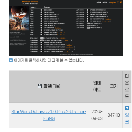
이미지를 클릭하시면 더 크게 볼 수 있습니다.
다
업데
운
파일(File)
크기
이트
로
드
Star.Wars.Outlaws.v1.0.Plus.26.Trainer-
2024-
847KB
링
FLiNG
09-03
크