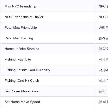
Max NPC Friendship
NPC
NPC Friendship Multiplier
NPC
Pets: Max Friendship
반려동
Pets: Max Training
반려동
Horse: Infinite Stamina
말 체
Fishing: Fast Bite
낚시 
Fishing: Infinite Rod Durability
낚싯대
Fishing: One Hit Catch
낚시 
Set Player Move Speed
플레이
Set Horse Move Speed
말 이