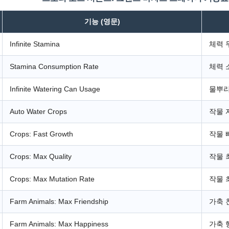
기능 (영문)
Infinite Stamina
체력 
Stamina Consumption Rate
체력 
Infinite Watering Can Usage
물뿌리
Auto Water Crops
작물 
Crops: Fast Growth
작물 
Crops: Max Quality
작물 
Crops: Max Mutation Rate
작물 
Farm Animals: Max Friendship
가축 
Farm Animals: Max Happiness
가축 