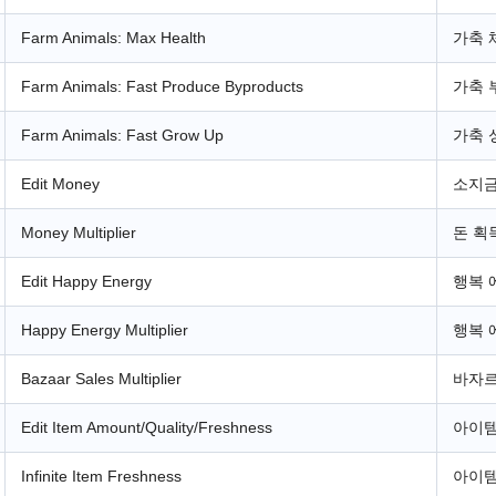
Farm Animals: Max Health
가축 
Farm Animals: Fast Produce Byproducts
가축 
Farm Animals: Fast Grow Up
가축 
Edit Money
소지금
Money Multiplier
돈 획
Edit Happy Energy
행복 
Happy Energy Multiplier
행복 
Bazaar Sales Multiplier
바자르
Edit Item Amount/Quality/Freshness
아이템
Infinite Item Freshness
아이템