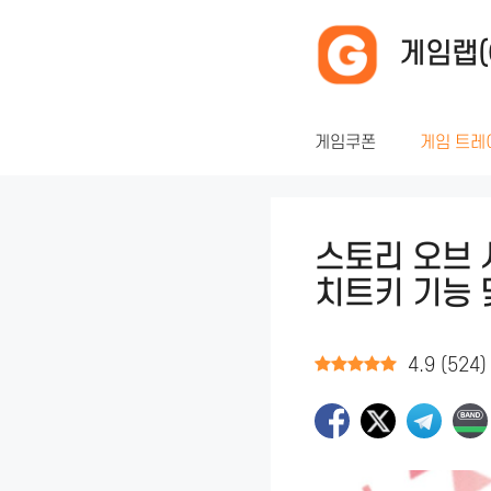
컨
텐
게임랩(
츠
로
건
게임쿠폰
게임 트레
너
뛰
기
스토리 오브 
치트키 기능 
4.9
(
524
)