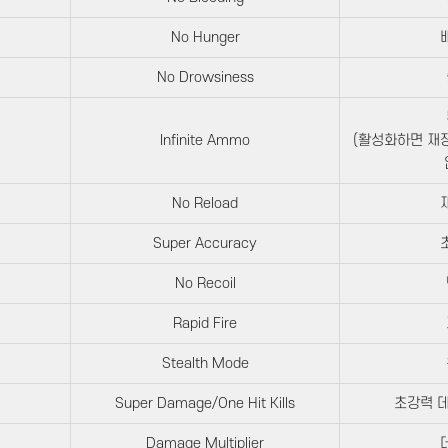
No Hunger
No Drowsiness
Infinite Ammo
(활성화하면 재
No Reload
Super Accuracy
No Recoil
Rapid Fire
Stealth Mode
Super Damage/One Hit Kills
초강력 데
Damage Multiplier