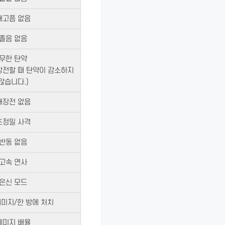
배고픔 없음
졸음 없음
무한 탄약
장전할 때 탄약이 감소하지
않습니다.)
재장전 없음
초정밀 사격
반동 없음
고속 연사
은신 모드
미지/한 방에 처치
데미지 배율