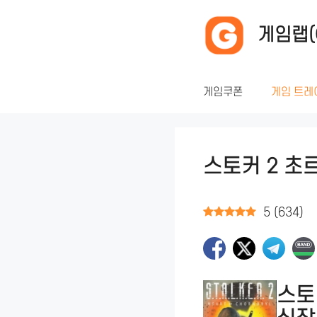
컨
텐
게임랩(
츠
로
건
게임쿠폰
게임 트레
너
뛰
기
스토커 2 초
5
(
634
)
스토