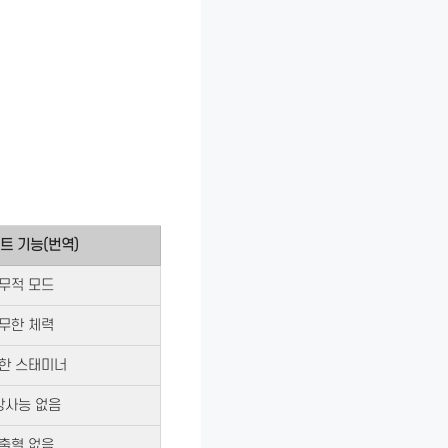
트 기능(번역)
무적 모드
무한 체력
한 스태미너
방사능 없음
출혈 없음