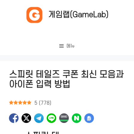
컨
텐
게임랩(GameLab)
츠
로
건
너
메뉴
뛰
기
스피릿 테일즈 쿠폰 최신 모음과
아이폰 입력 방법
5
(
778
)