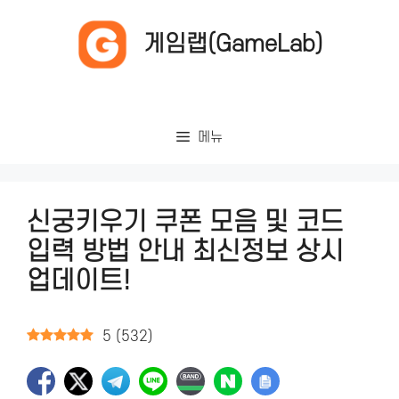
컨
텐
게임랩(GameLab)
츠
로
건
너
메뉴
뛰
기
신궁키우기 쿠폰 모음 및 코드
입력 방법 안내 최신정보 상시
업데이트!
5
(
532
)