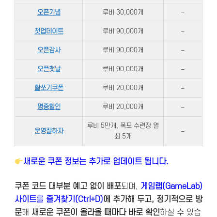
오픈기념
루비 30,000개
–
첫업데이트
루비 90,000개
–
오픈감사
루비 90,000개
–
오픈첫날
루비 90,000개
–
활쏘기쿠폰
루비 20,000개
–
명중할인
루비 20,000개
–
루비 5만개, 폭포 수련장 열
운영잘하자
–
쇠 5개
새로운 쿠폰 정보는 추가로 업데이트 됩니다.
쿠폰 코드 대부분 예고 없이 배포
되며,
게임랩(GameLab)
사이트
를
즐겨찾기(Ctrl+D)
에 추가해 두고, 정기적으로 방
문
해
새로운 쿠폰이 올라올 때마다 바로 확인
하실 수 있습