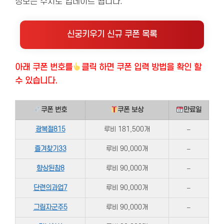
정보는 수시로 업데이트 됩니다.
신궁키우기 신규 쿠폰 목록
아래 쿠폰 번호
를
클릭 하면 쿠폰 입력 방법을 확인 할
수 있습니다.
쿠폰 번호
쿠폰 보상
만료일
광복절815
루비 181,500개
–
즐겨찾기33
루비 90,000개
–
향상된참8
루비 90,000개
–
단련의과업7
루비 90,000개
–
그림자군주5
루비 90,000개
–