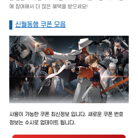
에 참여해서 더 많은 혜택을 받으세요!
신월동행 쿠폰 모음
사용이 가능한 쿠폰 최신정보 입니다. 새로운 쿠폰 번호
정보는 수시로 업데이트 됩니다.