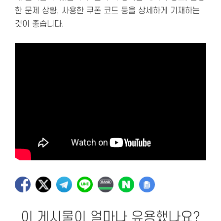
한 문제 상황, 사용한 쿠폰 코드 등을 상세하게 기재하는
것이 좋습니다.
이 게시물이 얼마나 유용했나요?