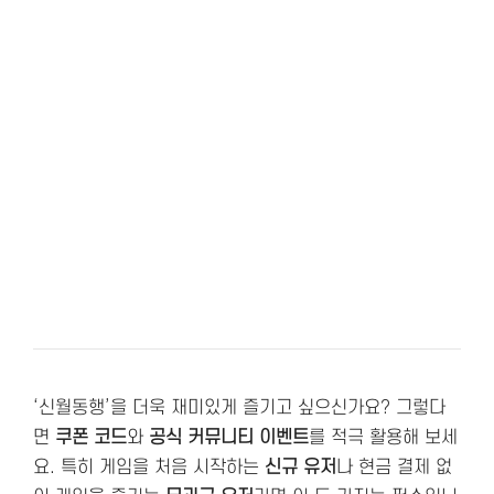
‘신월동행’을 더욱 재미있게 즐기고 싶으신가요? 그렇다
면
쿠폰 코드
와
공식 커뮤니티 이벤트
를 적극 활용해 보세
요. 특히 게임을 처음 시작하는
신규 유저
나 현금 결제 없