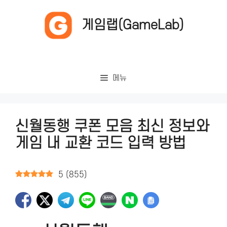
컨
텐
게임랩(GameLab)
츠
로
건
너
메뉴
뛰
기
신월동행 쿠폰 모음 최신 정보와
게임 내 교환 코드 입력 방법
5
(
855
)