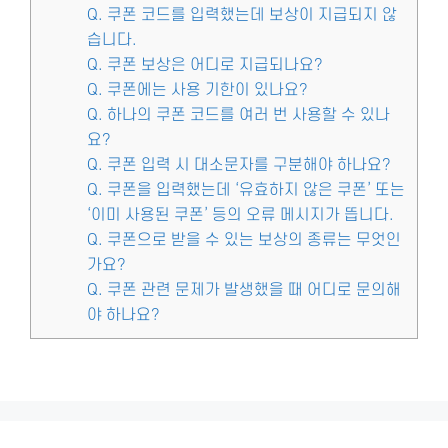
Q. 쿠폰 코드를 입력했는데 보상이 지급되지 않
습니다.
Q. 쿠폰 보상은 어디로 지급되나요?
Q. 쿠폰에는 사용 기한이 있나요?
Q. 하나의 쿠폰 코드를 여러 번 사용할 수 있나
요?
Q. 쿠폰 입력 시 대소문자를 구분해야 하나요?
Q. 쿠폰을 입력했는데 ‘유효하지 않은 쿠폰’ 또는
‘이미 사용된 쿠폰’ 등의 오류 메시지가 뜹니다.
Q. 쿠폰으로 받을 수 있는 보상의 종류는 무엇인
가요?
Q. 쿠폰 관련 문제가 발생했을 때 어디로 문의해
야 하나요?