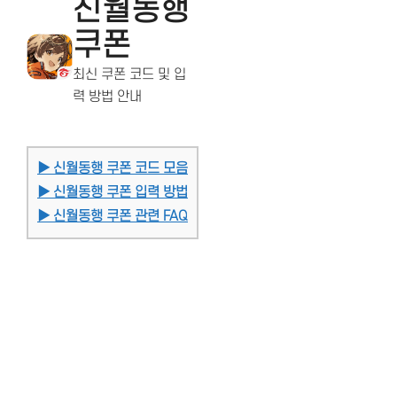
신월동행
쿠폰
최신 쿠폰 코드 및 입
력 방법 안내
▶ 신월동행 쿠폰 코드 모음
▶ 신월동행 쿠폰 입력 방법
▶ 신월동행 쿠폰 관련 FAQ