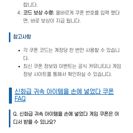
합니다.
코드 보상 수령:
올바르게 쿠폰 번호를 입력 했다
면, 바로 보상이 지급 됩니다.
참고사항
각 쿠폰 코드는 계정당 한 번만 사용할 수 있습니
다.
최신 쿠폰 정보와 이벤트는 공식 커뮤니티나 게임
정보 사이트를 통해서 확인하실 수 있습니다.
신화급 귀속 아이템을 손에 넣었다 쿠폰
FAQ
Q. 신화급 귀속 아이템을 손에 넣었다 게임
쿠폰은 어
디서 받을 수 있나요?