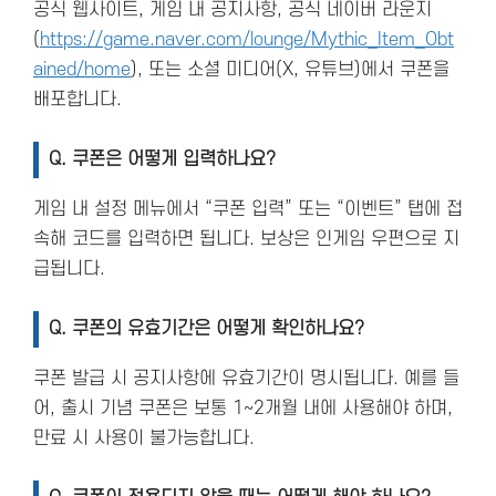
공식 웹사이트, 게임 내 공지사항, 공식 네이버 라운지
(
https://game.naver.com/lounge/Mythic_Item_Obt
ained/home
), 또는 소셜 미디어(X, 유튜브)에서 쿠폰을
배포합니다.
Q.
쿠폰은 어떻게 입력하나요?
게임 내 설정 메뉴에서 “쿠폰 입력” 또는 “이벤트” 탭에 접
속해 코드를 입력하면 됩니다. 보상은 인게임 우편으로 지
급됩니다.
Q.
쿠폰의 유효기간은 어떻게 확인하나요?
쿠폰 발급 시 공지사항에 유효기간이 명시됩니다. 예를 들
어, 출시 기념 쿠폰은 보통 1~2개월 내에 사용해야 하며,
만료 시 사용이 불가능합니다.