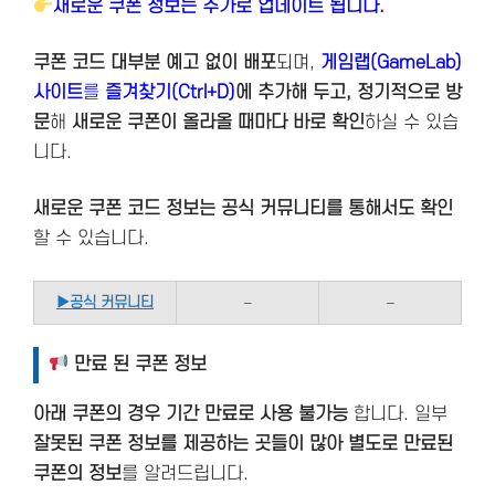
새로운 쿠폰 정보는 추가로 업데이트 됩니다.
쿠폰 코드 대부분 예고 없이 배포
되며,
게임랩(GameLab)
사이트
를
즐겨찾기(Ctrl+D)
에 추가해 두고, 정기적으로 방
문
해
새로운 쿠폰이 올라올 때마다 바로 확인
하실 수 있습
니다.
새로운 쿠폰 코드 정보는 공식 커뮤니티를 통해서도 확인
할 수 있습니다.
▶
공식 커뮤니티
–
–
만료 된 쿠폰 정보
아래 쿠폰의 경우 기간 만료로 사용 불가능
합니다. 일부
잘못된 쿠폰 정보를 제공하는 곳들이 많아 별도로 만료된
쿠폰의 정보
를 알려드립니다.