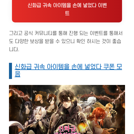
신화급 귀속 아이템을 손에 넣었다 이벤
트
그리고 공식 커뮤니티를 통해 진행 되는 이벤트를 통해서
도 다양한 보상을 받을 수 있으니 확인 하시는 것이 좋습
니다.
신화급 귀속 아이템을 손에 넣었다 쿠폰 모
음