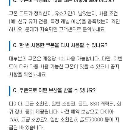
Q.
쿠폰이 적용되지 않을 때는 어떻게 해야 하나요?
쿠폰 코드가 정확한지, 유효기간이 남았는지, 사용 조건
(예: 신규 유저 전용, 특정 레벨 이상)을 충족했는지 확인
하세요. 문제가 지속되면 고객센터로 문의하세요.
Q.
한 번 사용한 쿠폰을 다시 사용할 수 있나요?
대부분의 쿠폰은 계정당 1회 사용 가능합니다. 다만, 이벤
트에 따라 다중 사용 가능한 쿠폰이 있을 수 있으니 공지
사항을 확인하세요.
Q.
쿠폰으로 어떤 보상을 받을 수 있나요?
다이아, 고급 소환권, 일반 소환권, 골드, SSR 캐릭터, 희
귀 장비 등이 제공됩니다. 사전 예약 보상으로 다이아
100, 고급 소환권
2, 일반 소환권
5, 골드
50000 등이 지
급된 바 있습니다.