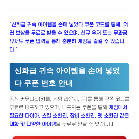
“신화급 귀속 아이템을 손에 넣었다 쿠폰 코드를 통해, 여
러 보상을 무료로 받을 수 있으며, 신규 유저 또는 무과금
유저도 쿠폰 입력을 통해 충분히 게임을 즐길 수 있습니
다.”
신화급 귀속 아이템을 손에 넣었
다 쿠폰 번호 안내
공식 커뮤니티(카페, 게임 라운지, 등)를 통해 쿠폰 코드를
무료로 배포하고 있으며, 배포되는 쿠폰을 통해
게임에서
필요한 다이아, 스킬 소환권, 장비 소환권, 펫 소환권 같은
재화 및 다양한 아이템
을 무료로 얻을 수 있습니다.