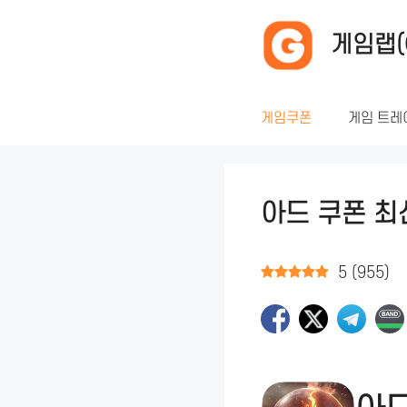
컨
텐
게임랩(
츠
로
건
게임쿠폰
게임 트레
너
뛰
기
아드 쿠폰 최
5
(
955
)