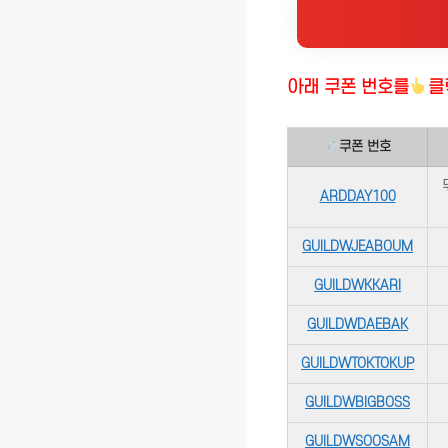
아래 쿠폰 번호
를
클
쿠폰 번호
ARDDAY100
GUILDWJEABOUM
GUILDWKKARI
GUILDWDAEBAK
GUILDWTOKTOKUP
GUILDWBIGBOSS
GUILDWSOOSAM