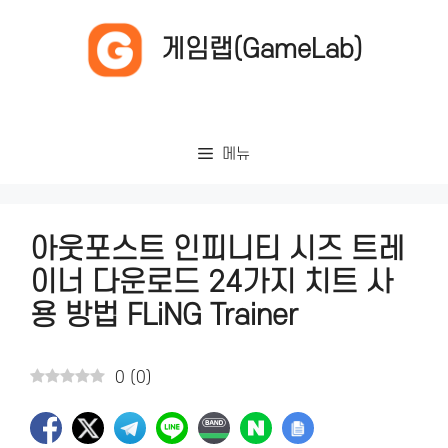
컨
텐
게임랩(GameLab)
츠
로
건
너
메뉴
뛰
기
아웃포스트 인피니티 시즈 트레
이너 다운로드 24가지 치트 사
용 방법 FLiNG Trainer
0
(
0
)