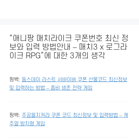
“애니팡 매치라이크 쿠폰번호 최신 정
보와 입력 방법안내 – 매치3 x 로그라
이크 RPG”에 대한 3개의 생각
핑백:
둠스데이 라스트 서바이버 쿠폰 선물코드 최신정보
및 입력하는 방법 – 좀비 생존 전략 게임
핑백:
주공을지켜라 쿠폰 코드 최신정보 및 입력방법 – 캐
주얼 방치형 게임