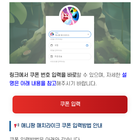
링크에서 쿠폰 번호 입력을 바로
할 수 있으며, 자세한
설
명은 아래 내용을 참고
해주시기 바랍니다.
쿠폰 입력
애니팡 매치라이크 쿠폰 입력방법 안내
쿠폰 입력방법은 아래와 같습니다.