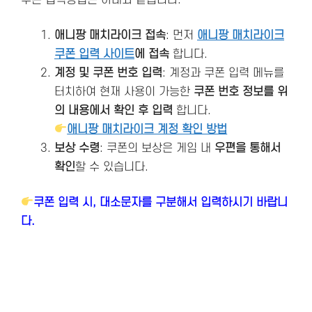
애니팡 매치라이크 접속
: 먼저
애니팡 매치라이크
쿠폰 입력 사이트
에 접속
합니다.
계정 및 쿠폰 번호 입력
: 계정과 쿠폰 입력 메뉴를
터치하여 현재 사용이 가능한
쿠폰 번호 정보를 위
의 내용에서 확인 후 입력
합니다.
애니팡 매치라이크 계정 확인 방법
보상 수령
: 쿠폰의 보상은 게임 내
우편을 통해서
확인
할 수 있습니다.
쿠폰 입력 시, 대소문자를 구분해서 입력하시기 바랍니
다.