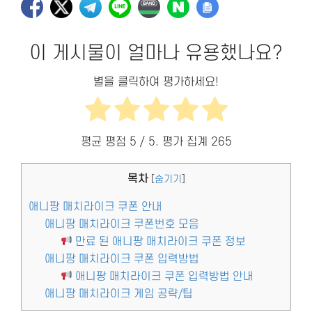
이 게시물이 얼마나 유용했나요?
별을 클릭하여 평가하세요!
평균 평점
5
/ 5. 평가 집계
265
목차
[
숨기기
]
애니팡 매치라이크 쿠폰 안내
애니팡 매치라이크 쿠폰번호 모음
만료 된 애니팡 매치라이크 쿠폰 정보
애니팡 매치라이크 쿠폰 입력방법
애니팡 매치라이크 쿠폰 입력방법 안내
애니팡 매치라이크 게임 공략/팁