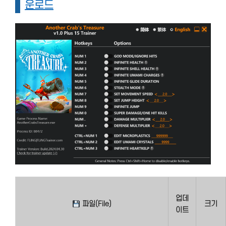
운로드
업데
파일(File)
크기
이트