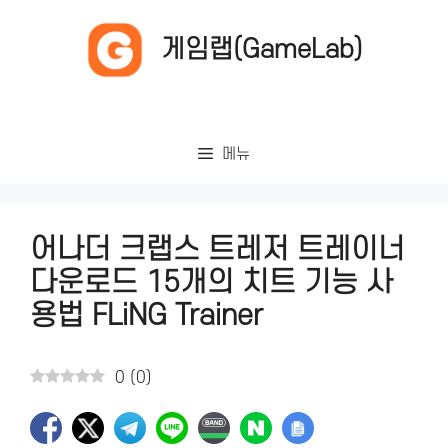
컨
텐
게임랩(GameLab)
츠
로
건
너
메뉴
뛰
기
어나더 크랩스 트레저 트레이너
다운로드 15개의 치트 기능 사
용법 FLiNG Trainer
0
(
0
)