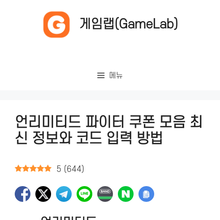
컨
텐
게임랩(GameLab)
츠
로
건
너
메뉴
뛰
기
언리미티드 파이터 쿠폰 모음 최
신 정보와 코드 입력 방법
5
(
644
)