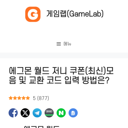
컨
텐
게임랩(GameLab)
츠
로
건
너
메뉴
뛰
기
에그몬 월드 저니 쿠폰(최신)모
음 및 교환 코드 입력 방법은?
5
(
877
)