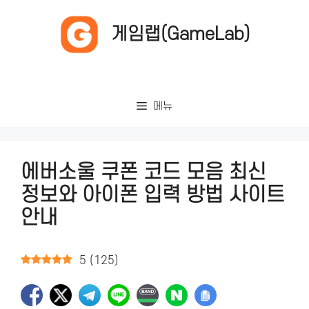
컨
텐
게임랩(GameLab)
츠
로
건
너
메뉴
뛰
기
에버소울 쿠폰 코드 모음 최신
정보와 아이폰 입력 방법 사이트
안내
5
(
125
)