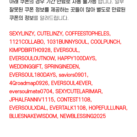
아래 쿠폰의 경우 기간 만료로 사용 불가능
합니다. 일부
잘못된 쿠폰 정보를 제공하는 곳들이 많아 별도로 만료된
쿠폰의 정보
를 알려드립니다.
SEXYLINZY, CUTELINZY, COFFEESTOPHELES,
1121COLLABO, 1031BUNNYSOUL, COOLPUNCH,
KIMPDBIRTH0928, EVERSOUL,
EVERSOULOUTNOW, HAPPY100DAYS,
WEDDINGGIFT, SPRINGINEDEN,
EVERSOUL180DAYS, saviors0901,
4Qroadmap0926, EVERSOUL4EVER,
eversoulmate0704, SEXYCUTELARIMAR,
JPHALFANNIV1115, CONTEST1108,
EVERSOULXDAL, EVERTALK1108, HOPEFULLUNAR,
BLUESNAKEWISDOM, NEWBLESSING2025