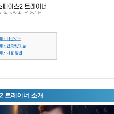
스페이스2 트레이너
s · Game Version: v1.0-v1.3+
이너 다운로드
이너 단축키/기능
이너 사용 방법
2 트레이너 소개