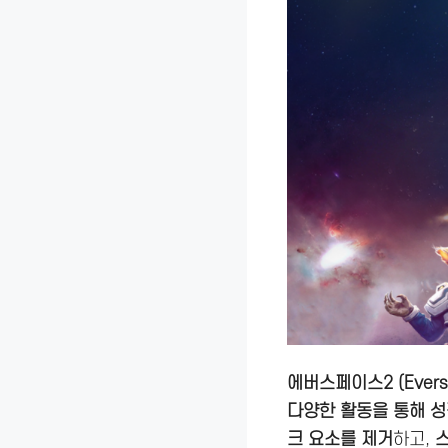
에버스페이스2 (Eversp
다양한 활동을 통해 
크 요소를 제거
하고,
스