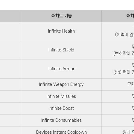
⚙치트 기능
⚙치
Infinite Health
(체력이 감
Infinite Shield
(보호막이 
Infinite Armor
(방어력이 
Infinite Weapon Energy
무한
Infinite Missiles
Infinite Boost
Infinite Consumables
Devices Instant Cooldown
장치 