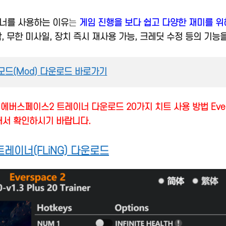
너를 사용하는 이유
는
게임 진행을 보다 쉽고 다양한 재미를 위
, 무한 미사일, 장치 즉시 재사용 가능, 크레딧 수정 등의 기능
모드(Mod) 다운로드 바로가기
에버스페이스2 트레이너 다운로드 20가지 치트 사용 방법 Evers
에 대해서 확인하시기 바랍니다.
레이너(FLiNG) 다운로드