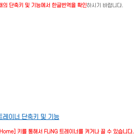
래의 단축키 및 기능에서 한글번역을 확인
하시기 바랍니다.
트레이너 단축키 및 기능
it] + [Home] 키를 통해서 FLiNG 트레이너를 켜거나 끌 수 있습니다.