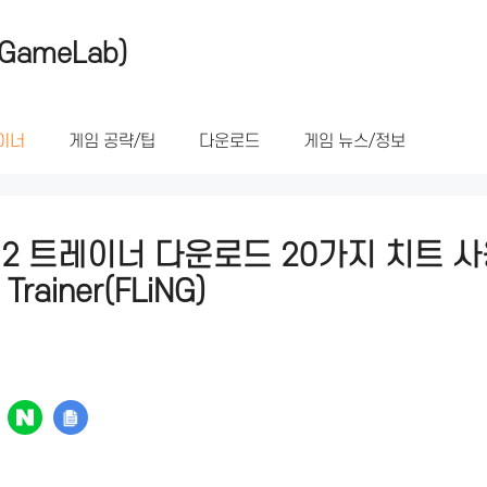
GameLab)
이너
게임 공략/팁
다운로드
게임 뉴스/정보
 트레이너 다운로드 20가지 치트 사
 Trainer(FLiNG)