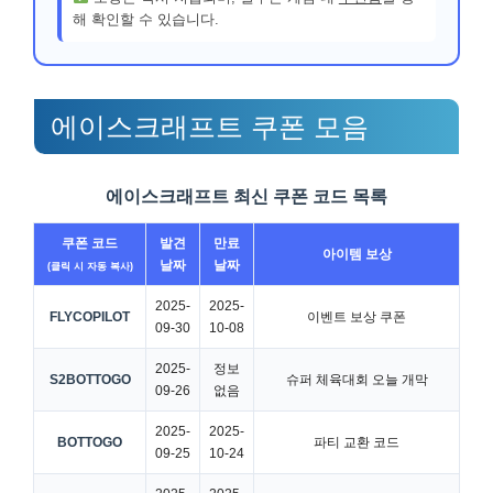
해 확인할 수 있습니다.
에이스크래프트 쿠폰 모음
에이스크래프트 최신 쿠폰 코드 목록
쿠폰 코드
발견
만료
아이템 보상
날짜
날짜
(클릭 시 자동 복사)
2025-
2025-
FLYCOPILOT
이벤트 보상 쿠폰
09-30
10-08
2025-
정보
S2BOTTOGO
슈퍼 체육대회 오늘 개막
09-26
없음
2025-
2025-
BOTTOGO
파티 교환 코드
09-25
10-24