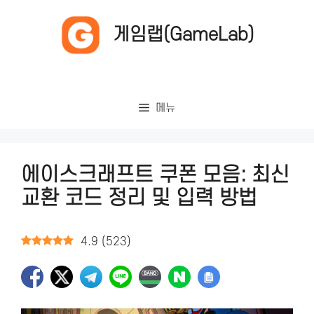
컨
텐
게임랩(GameLab)
츠
로
건
너
메뉴
뛰
기
에이스크래프트 쿠폰 모음: 최신
교환 코드 정리 및 입력 방법
4.9
(
523
)