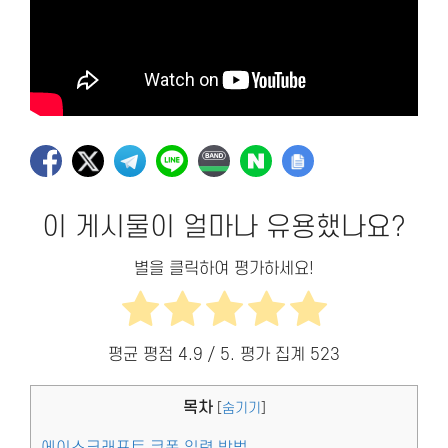
이 게시물이 얼마나 유용했나요?
별을 클릭하여 평가하세요!
평균 평점
4.9
/ 5. 평가 집계
523
목차
[
숨기기
]