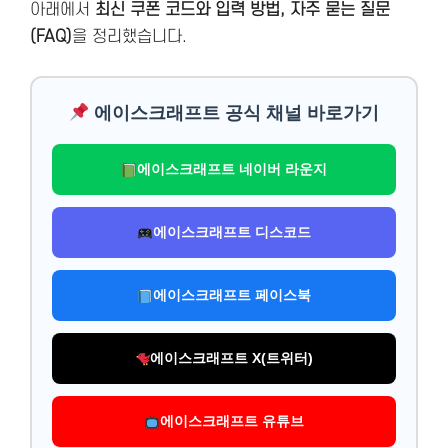
아래에서
최신 쿠폰 코드와 입력 방법, 자주 묻는 질문
(FAQ)
을 정리했습니다.
에이스크래프트 공식 채널 바로가기
에이스크래프트 네이버 라운지
에이스크래프트 디스코드
에이스크래프트 페이스북
에이스크래프트 X(트위터)
에이스크래프트 유튜브