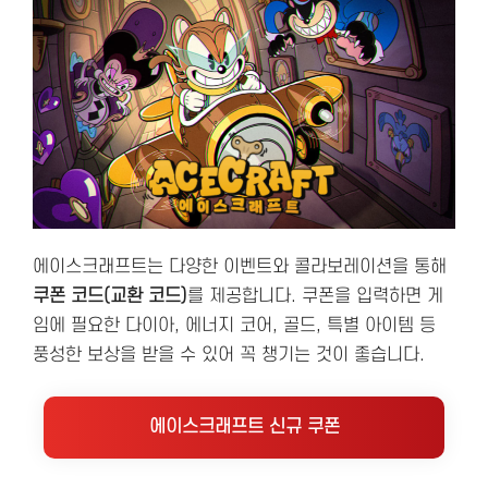
에이스크래프트 쿠폰 배너
에이스크래프트는 다양한 이벤트와 콜라보레이션을 통해
쿠폰 코드(교환 코드)
를 제공합니다. 쿠폰을 입력하면 게
임에 필요한 다이아, 에너지 코어, 골드, 특별 아이템 등
풍성한 보상을 받을 수 있어 꼭 챙기는 것이 좋습니다.
에이스크래프트 신규 쿠폰