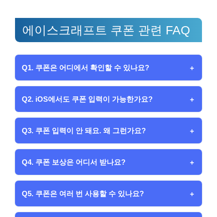
에이스크래프트 쿠폰 관련 FAQ
Q1. 쿠폰은 어디에서 확인할 수 있나요?
+
→ 공식 카페, 네이버 라운지, 유튜브, 디스코드 같은 공식
채널을 통해 공개됩니다.
Q2. iOS에서도 쿠폰 입력이 가능한가요?
+
→ 네, iOS/안드로이드 모두 [설정 → 교환 코드] 메뉴에서
입력할 수 있습니다.
Q3. 쿠폰 입력이 안 돼요. 왜 그런가요?
+
→ 만료된 쿠폰이거나 이미 사용한 계정일 수 있습니다. 대
소문자와 공백 입력 여부도 다시 확인하세요.
Q4. 쿠폰 보상은 어디서 받나요?
+
→ 대부분 즉시 지급되며, 일부는 게임 내
우편함
을 통해
확인할 수 있습니다.
Q5. 쿠폰은 여러 번 사용할 수 있나요?
+
→ 쿠폰은 계정당 1회만 사용 가능합니다.