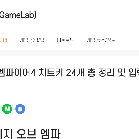
GameLab)
이너
게임 공략/팁
다운로드
게임 뉴스/정보
엠파이어4 치트키 24개 총 정리 및 입
지 오브 엠파