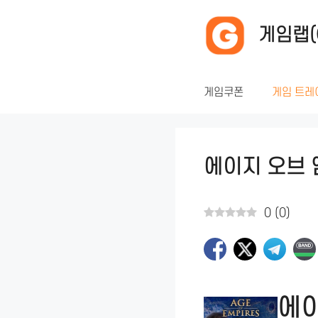
컨
텐
게임랩(
츠
로
건
게임쿠폰
게임 트레
너
뛰
기
에이지 오브 
0
(
0
)
에이