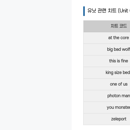
유닛 관련 치트 (Unit 
치트 코드
at the core
big bad wolf
this is fine
king size bed
one of us
photon man
you monste
zeleport