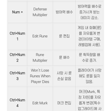
방어력을 배수로
Defense
Num +
방어력 배수
증가시켜 받는
Multiplier
데미지 감소.
게임 내 화폐(룬)
Ctrl+Num
를 자유롭게 변
Edit Rune
룬 편집
1
경(아이템 구매,
레벨업에 사용).
Ctrl+Num
Rune
룬 획득량을 배
룬 배수
2
Multiplier
수로 증가.
Won’t Lose
플레이어가 사망
Ctrl+Num
사망 시 룬
Runes When
해도 룬을 잃지
3
손실 없음
Player Dies
않음.
머크(Murk, 특
정 자원)를 자유
Ctrl+Num
Edit Murk
머크 편집
롭게 변경(특수
4
업그레이드에 사