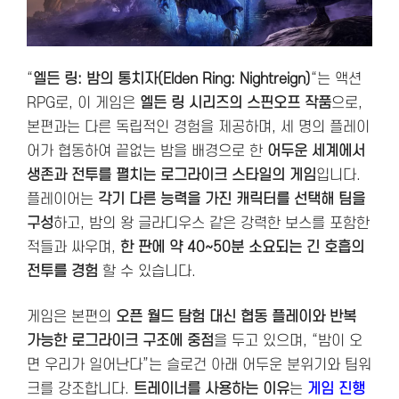
“
엘든 링: 밤의 통치자(Elden Ring: Nightreign)
“는 액션
RPG로, 이 게임은
엘든 링 시리즈의 스핀오프 작품
으로,
본편과는 다른 독립적인 경험을 제공하며, 세 명의 플레이
어가 협동하여 끝없는 밤을 배경으로 한
어두운 세계에서
생존과 전투를 펼치는 로그라이크 스타일의 게임
입니다.
플레이어는
각기 다른 능력을 가진 캐릭터를 선택해 팀을
구성
하고, 밤의 왕 글라디우스 같은 강력한 보스를 포함한
적들과 싸우며,
한 판에 약 40~50분 소요되는 긴 호흡의
전투를 경험
할 수 있습니다.
게임은 본편의
오픈 월드 탐험 대신 협동 플레이와 반복
가능한 로그라이크 구조에 중점
을 두고 있으며, “밤이 오
면 우리가 일어난다”는 슬로건 아래 어두운 분위기와 팀워
크를 강조합니다.
트레이너를 사용하는 이유
는
게임 진행