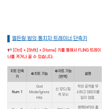
엘든링 밤의 통치자 트레이너 단축키
[Ctrl] + [Shfit] + [Home] 키를 통해서 FLiNG 트레이
너를 켜거나 끌 수 있습니다.
치트 단축
⚙치트 기능
⚙치트 기능
설명
키
(번역)
God
적의 공격을 무
신 모드/피
Num 1
Mode/Ignore
시하고 데미지를
격 무시
Hits
입지 않음.
체력(HP)이 줄