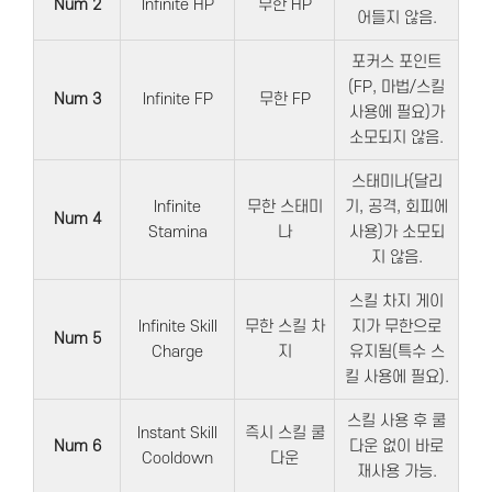
Num 2
Infinite HP
무한 HP
어들지 않음.
포커스 포인트
(FP, 마법/스킬
Num 3
Infinite FP
무한 FP
사용에 필요)가
소모되지 않음.
스태미나(달리
Infinite
무한 스태미
기, 공격, 회피에
Num 4
Stamina
나
사용)가 소모되
지 않음.
스킬 차지 게이
Infinite Skill
무한 스킬 차
지가 무한으로
Num 5
Charge
지
유지됨(특수 스
킬 사용에 필요).
스킬 사용 후 쿨
Instant Skill
즉시 스킬 쿨
Num 6
다운 없이 바로
Cooldown
다운
재사용 가능.