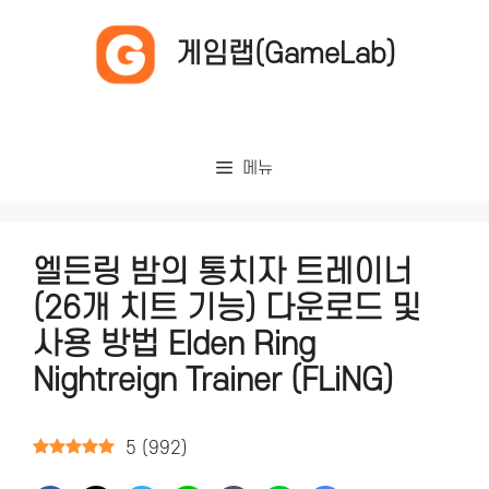
컨
텐
게임랩(GameLab)
츠
로
건
너
메뉴
뛰
기
엘든링 밤의 통치자 트레이너
(26개 치트 기능) 다운로드 및
사용 방법 Elden Ring
Nightreign Trainer (FLiNG)
5
(
992
)