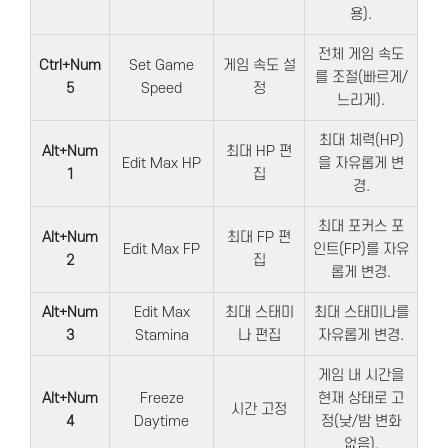
용).
전체 게임 속도
Ctrl+Num
Set Game
게임 속도 설
를 조절(빠르게/
5
Speed
정
느리게).
최대 체력(HP)
Alt+Num
최대 HP 편
Edit Max HP
을 자유롭게 변
1
집
경.
최대 포커스 포
Alt+Num
최대 FP 편
Edit Max FP
인트(FP)를 자유
2
집
롭게 변경.
Alt+Num
Edit Max
최대 스태미
최대 스태미나를
3
Stamina
나 편집
자유롭게 변경.
게임 내 시간을
Alt+Num
Freeze
현재 상태로 고
시간 고정
4
Daytime
정(낮/밤 변화
없음).