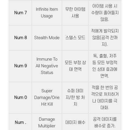
아이템 사용 시
Infinite Item
무한 아이템
Num 7
수량이 줄어들지
Usage
사용
않음.
적에게 발각되지
Num 8
Stealth Mode
스텔스 모드
않음(공격 전까
지).
독, 출혈, 저주
Immune To
모든 부정 상
등 모든 부정적
Num 9
All Negative
태 면역
인 상태 효과에
Status
면역.
적을 한 번의 공
Super
슈퍼 데미
격으로 처치하거
Num 0
Damage/One
지/한 방 처
나 데미지를 극
Hit Kill
치
대화.
Damage
공격 데미지를
Num .
데미지 배수
Multiplier
배수로 증가.