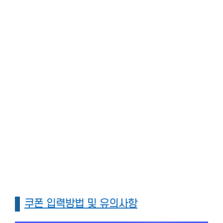
쿠폰 입력방법 및 유의사항