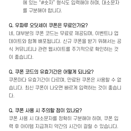
에 있는 “#숫자” 형식도 입력해야 하며, 대소문자
를 구분해야 합니다​.
Q. 우파루 오딧세이 쿠폰은 무료인가요?
네, 대부분의 쿠폰 코드는 무료로 제공되며, 이벤트나 업
데이트와 함께 배포됩니다. 신규 쿠폰을 받기 위해서는 공
식 커뮤니티나 관련 웹사이트를 주기적으로 확인하는 것
이 좋습니다​.
Q. 쿠폰 코드의 유효기간은 어떻게 되나요?
쿠폰마다 유효기간이 다르며, 만료된 쿠폰은 사용할 수 없
습니다. 최신 쿠폰이 나오면 빠르게 입력하는 것이 좋습니
다.
Q. 쿠폰 사용 시 주의할 점이 있나요?
쿠폰 사용 시 대소문자를 정확히 구분해야 하며, 쿠폰 입
력 후 아이템 지급까지 약간의 시간이 걸릴 수 있습니다.