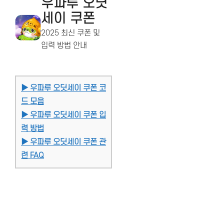
우파루 오딧
세이 쿠폰
2025 최신 쿠폰 및
입력 방법 안내
▶ 우파루 오딧세이 쿠폰 코
드 모음
▶ 우파루 오딧세이 쿠폰 입
력 방법
▶ 우파루 오딧세이 쿠폰 관
련 FAQ