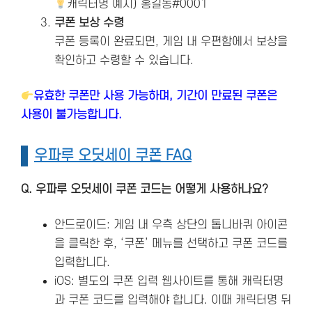
캐릭터명 예시) 홍길동#0001
쿠폰 보상 수령
쿠폰 등록이 완료되면, 게임 내 우편함에서 보상을
확인하고 수령할 수 있습니다.
유효한 쿠폰만 사용 가능하며, 기간이 만료된 쿠폰은
사용이 불가능합니다.
우파루 오딧세이 쿠폰 FAQ
Q. 우파루 오딧세이 쿠폰 코드는 어떻게 사용하나요?
안드로이드: 게임 내 우측 상단의 톱니바퀴 아이콘
을 클릭한 후, ‘쿠폰’ 메뉴를 선택하고 쿠폰 코드를
입력합니다.
iOS: 별도의 쿠폰 입력 웹사이트를 통해 캐릭터명
과 쿠폰 코드를 입력해야 합니다. 이때 캐릭터명 뒤