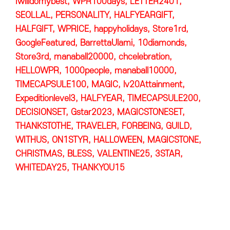
Iwilldomybest, WPR100days, LETTER2401,
SEOLLAL, PERSONALITY, HALFYEARGIFT,
HALFGIFT, WPRICE, happyholidays, Store1rd,
GoogleFeatured, BarrettaUlami, 10diamonds,
Store3rd, manaball20000, chcelebration,
HELLOWPR, 1000people, manaball10000,
TIMECAPSULE100, MAGIC, lv20Attainment,
Expeditionlevel3, HALFYEAR, TIMECAPSULE200,
DECISIONSET, Gstar2023, MAGICSTONESET,
THANKSTOTHE, TRAVELER, FORBEING, GUILD,
WITHUS, ON1STYR, HALLOWEEN, MAGICSTONE,
CHRISTMAS, BLESS, VALENTINE25, 3STAR,
WHITEDAY25, THANKYOU15