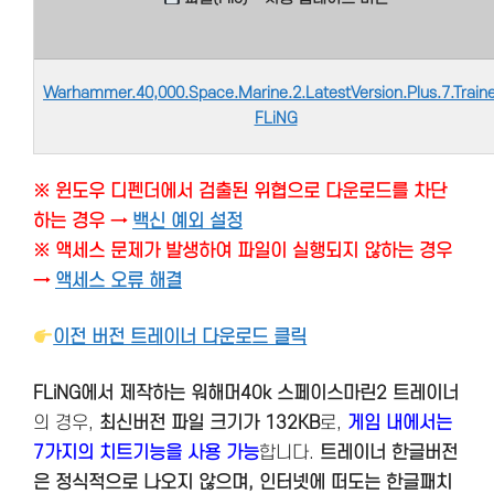
Warhammer.40,000.Space.Marine.2.LatestVersion.Plus.7.Traine
FLiNG
※ 윈도우 디펜더에서 검출된 위협으로 다운로드를 차단
하는 경우 →
백신 예외 설정
※ 액세스 문제가 발생하여 파일이 실행되지 않하는 경우
→
액세스 오류 해결
이전 버전 트레이너 다운로드 클릭
FLiNG에서 제작하는 워해머40k 스페이스마린2 트레이너
의 경우,
최신버전
파일 크기가 132KB
로,
게임 내에서는
7가지의 치트기능을 사용 가능
합니다.
트레이너 한글버전
은 정식적으로 나오지 않으며, 인터넷에 떠도는 한글패치