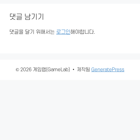
댓글 남기기
댓글을 달기 위해서는
로그인
해야합니다.
© 2026 게임랩(GameLab)
• 제작됨
GeneratePress