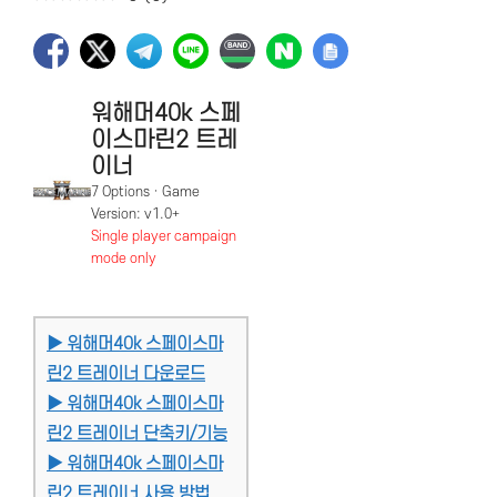
워해머40k 스페
이스마린2 트레
이너
7 Options · Game
Version: v1.0+
Single player campaign
mode only
▶ 워해머40k 스페이스마
린2 트레이너 다운로드
▶ 워해머40k 스페이스마
린2 트레이너 단축키/기능
▶ 워해머40k 스페이스마
린2 트레이너 사용 방법