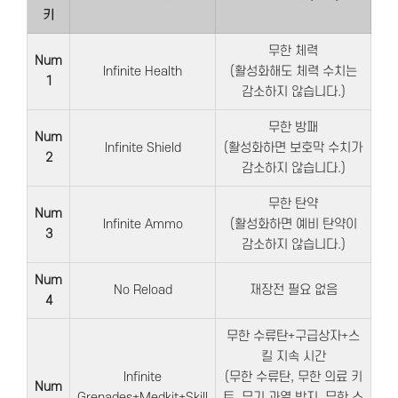
키
무한 체력
Num
Infinite Health
(활성화해도 체력 수치는
1
감소하지 않습니다.)
무한 방패
Num
Infinite Shield
(활성화하면 보호막 수치가
2
감소하지 않습니다.)
무한 탄약
Num
Infinite Ammo
(활성화하면 예비 탄약이
3
감소하지 않습니다.)
Num
No Reload
재장전 필요 없음
4
무한 수류탄+구급상자+스
킬 지속 시간
Infinite
(무한 수류탄, 무한 의료 키
Num
Grenades+Medkit+Skill
트, 무기 과열 방지, 무한 스