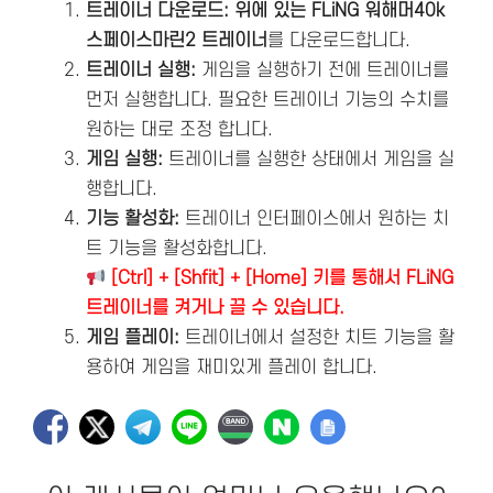
트레이너 다운로드: 위에 있는 FLiNG 워해머40k
스페이스마린2 트레이너
를 다운로드합니다.
트레이너 실행:
게임을 실행하기 전에 트레이너를
먼저 실행합니다. 필요한 트레이너 기능의 수치를
원하는 대로 조정 합니다.
게임 실행:
트레이너를 실행한 상태에서 게임을 실
행합니다.
기능 활성화:
트레이너 인터페이스에서 원하는 치
트 기능을 활성화합니다.
[Ctrl] + [Shfit] + [Home] 키를 통해서 FLiNG
트레이너를 켜거나 끌 수 있습니다.
게임 플레이:
트레이너에서 설정한 치트 기능을 활
용하여 게임을 재미있게 플레이 합니다.