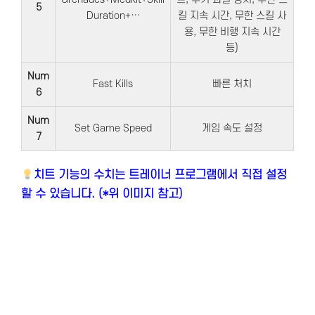
5
Duration+…
킬 지속 시간, 무한 스킬 사
용, 무한 비행 지속 시간
등)
Num
Fast Kills
빠른 처치
6
Num
Set Game Speed
게임 속도 설정
7
치트 기능의 수치는 트레이너 프로그램에서 직접 설정
할 수 있습니다. (*위 이미지 참고)