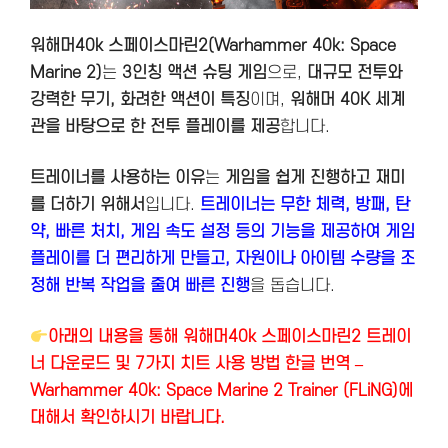
워해머40k 스페이스마린2(Warhammer 40k: Space
Marine 2)
는
3인칭 액션 슈팅 게임
으로,
대규모 전투와
강력한 무기, 화려한 액션이 특징
이며,
워해머 40K 세계
관을 바탕으로 한 전투 플레이를 제공
합니다.
트레이너를 사용하는 이유
는
게임을 쉽게 진행하고 재미
를 더하기 위해서
입니다.
트레이너는 무한 체력, 방패, 탄
약, 빠른 처치, 게임 속도 설정 등의 기능을 제공하여 게임
플레이를 더 편리하게 만들고, 자원이나 아이템 수량을 조
정해 반복 작업을 줄여 빠른 진행
을 돕습니다.
아래의 내용을 통해 워해머40k 스페이스마린2 트레이
너 다운로드 및 7가지 치트 사용 방법 한글 번역 –
Warhammer 40k: Space Marine 2 Trainer (FLiNG)에
대해서 확인하시기 바랍니다.