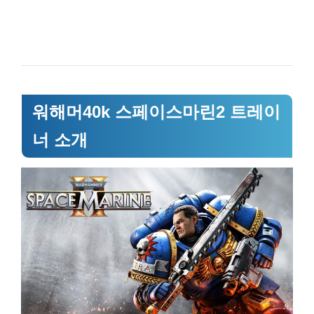
워해머40k 스페이스마린2 트레이
너 소개