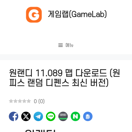
컨
텐
게임랩(GameLab)
츠
로
건
너
메뉴
뛰
기
원랜디 11.089 맵 다운로드 (원
피스 랜덤 디펜스 최신 버전)
0
(
0
)