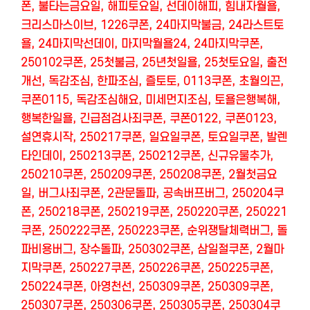
폰, 불타는금요일, 해피토요일, 선데이해피, 힘내자월욜,
크리스마스이브, 1226쿠폰, 24마지막불금, 24라스트토
욜, 24마지막선데이, 마지막월욜24, 24마지막쿠폰,
250102쿠폰, 25첫불금, 25년첫일욜, 25첫토요일, 출전
개선, 독감조심, 한파조심, 즐토토, 0113쿠폰, 초월의끈,
쿠폰0115, 독감조심해요, 미세먼지조심, 토욜은행복해,
행복한일욜, 긴급점검사죄쿠폰, 쿠폰0122, 쿠폰0123,
설연휴시작, 250217쿠폰, 일요일쿠폰, 토요일쿠폰, 발렌
타인데이, 250213쿠폰, 250212쿠폰, 신규유물추가,
250210쿠폰, 250209쿠폰, 250208쿠폰, 2월첫금요
일, 버그사죄쿠폰, 2관문돌파, 공속버프버그, 250204쿠
폰, 250218쿠폰, 250219쿠폰, 250220쿠폰, 250221
쿠폰, 250222쿠폰, 250223쿠폰, 순위쟁탈체력버그, 돌
파비용버그, 장수돌파, 250302쿠폰, 삼일절쿠폰, 2월마
지막쿠폰, 250227쿠폰, 250226쿠폰, 250225쿠폰,
250224쿠폰, 아영천선, 250309쿠폰, 250309쿠폰,
250307쿠폰, 250306쿠폰, 250305쿠폰, 250304쿠