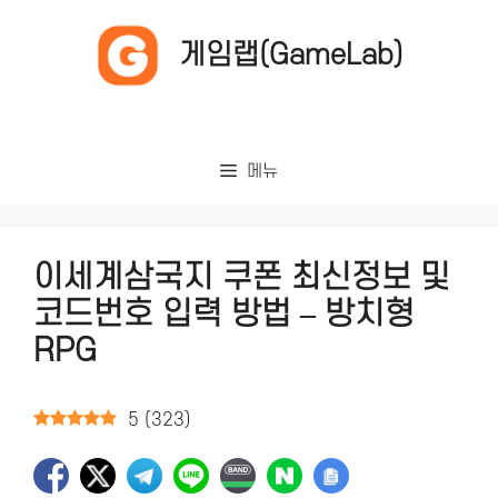
컨
텐
게임랩(GameLab)
츠
로
건
너
메뉴
뛰
기
이세계삼국지 쿠폰 최신정보 및
코드번호 입력 방법 – 방치형
RPG
5
(
323
)