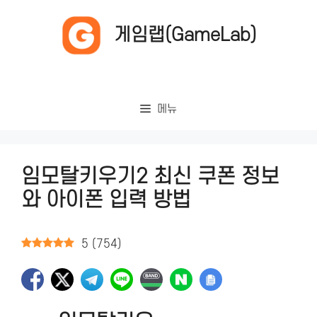
컨
텐
게임랩(GameLab)
츠
로
건
너
메뉴
뛰
기
임모탈키우기2 최신 쿠폰 정보
와 아이폰 입력 방법
5
(
754
)