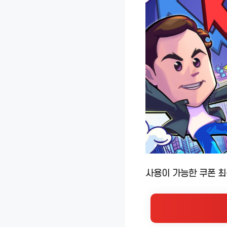
사용이 가능한 쿠폰 최