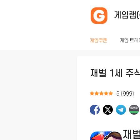
컨
텐
게임랩(
츠
로
건
게임쿠폰
게임 트레
너
뛰
기
재벌 1세 주
5
(
999
)
재벌