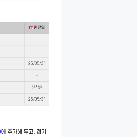
만료일
–
–
25/05/31
–
선착순
25/05/31
)
에 추가해 두고, 정기