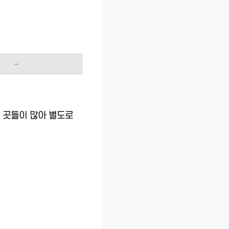
–
 곳들이 많아 별도로