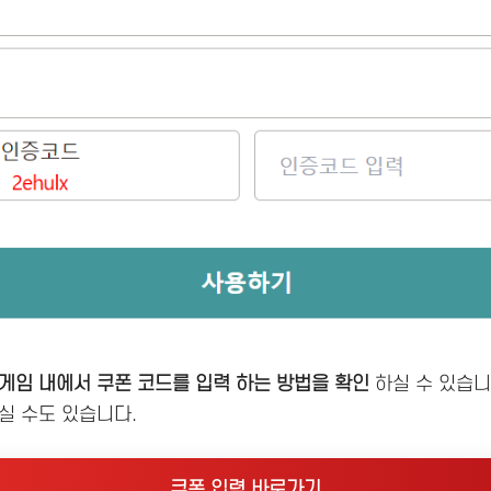
게임 내에서 쿠폰 코드를 입력 하는 방법을 확인
하실 수 있습니
실 수도 있습니다.
쿠폰 입력 바로가기