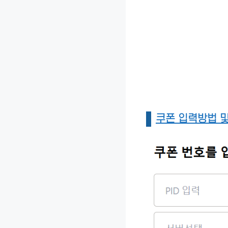
쿠폰 입력방법 