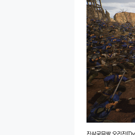
진삼국무쌍 오리진(Dynast