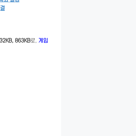
해결
2KB, 863KB
로,
게임