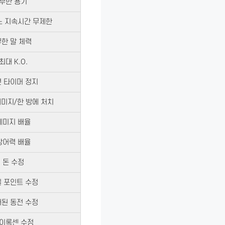
무한 용기
노 지속시간 무제한
한 말 체력
최대 K.O.
 타이머 정지
미지/한 방에 처치
데미지 배율
방어력 배율
돈 수정
 포인트 수정
된 동전 수정
이록센 수정