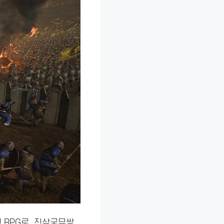
 RPG로, 진삼국무쌍