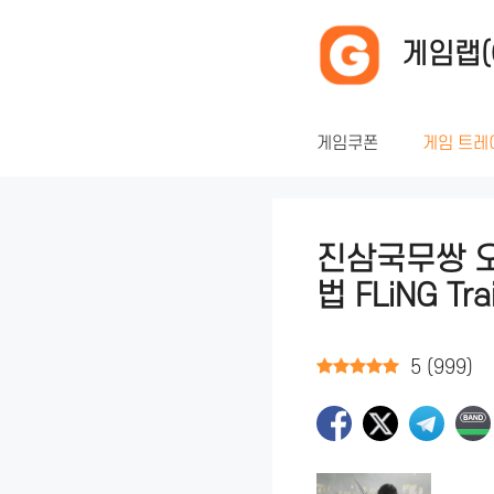
컨
텐
게임랩(
츠
로
건
게임쿠폰
게임 트레
너
뛰
기
진삼국무쌍 오
법 FLiNG Tra
5
(
999
)