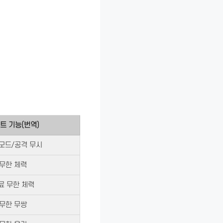
트 기능(번역)
모드/공격 무시
무한 체력
료 무한 체력
무한 무쌍