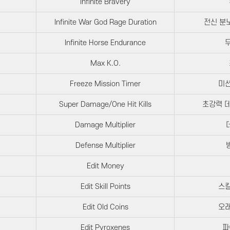
Infinite Bravery
Infinite War God Rage Duration
전신 분
Infinite Horse Endurance
무
Max K.O.
Freeze Mission Timer
미션
Super Damage/One Hit Kills
초강력 데
Damage Multiplier
Defense Multiplier
Edit Money
Edit Skill Points
스킬
Edit Old Coins
오래
Edit Pyroxenes
파