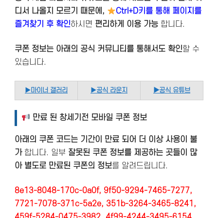
디서 나올지 모르기 때문에,
Ctrl+D키를 통해 페이지를
즐겨찾기 후 확인
하시면
편리하게 이용 가능
합니다.
쿠폰 정보는 아래의 공식 커뮤니티를 통해서도 확인
할 수
있습니다.
▶
마이너 갤러리
▶
공식 라운지
▶공식 유튜브
만료 된 창세기전 모바일 쿠폰 정보
아래의 쿠폰 코드는 기간이 만료 되어 더 이상 사용이 불
가
합니다. 일부
잘못된 쿠폰 정보를 제공하는 곳들이 많
아 별도로 만료된 쿠폰의 정보
를 알려드립니다.
8e13-8048-170c-0a0f, 9f50-9294-7465-7277,
7721-7078-371c-5a2e, 351b-3264-3465-8241,
459f-5284-0475-3982, 4f99-4244-3495-6154,