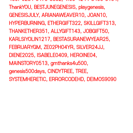
ThankYOU, BESTJUNEGENESIS, playgenesis,
GENESISJULY, ARIANAWEAVER10, JOAN10,
HYPERBURNING, ETHERGIFT322, SKILLGIFT313,
THANKETHER351, ALLYGIFT143, JOBGIFT50,
KARLSIYOLIN1217, BESTASURANEWYEAR25,
FEBRUARYGM, ZE02PH04YR, SILVER24JJ,
DIENE2025, ISABELE0409, HEROINE04,
MAINSTORY0513, gmthanks4u500,
genesis500days, CINDYTREE, TREE,
SYSTEMHERETIC, ERRORCODEHD, DEIMOS9090