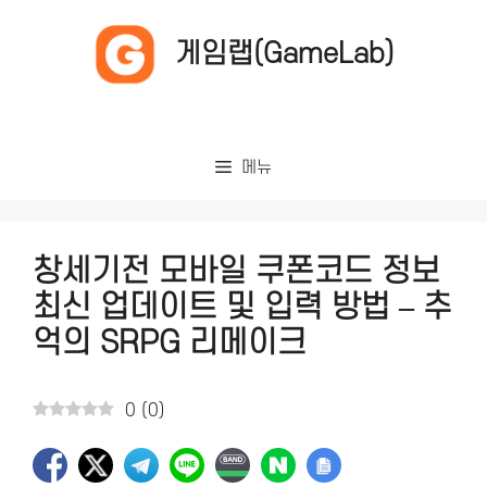
컨
텐
게임랩(GameLab)
츠
로
건
너
메뉴
뛰
기
창세기전 모바일 쿠폰코드 정보
최신 업데이트 및 입력 방법 – 추
억의 SRPG 리메이크
0
(
0
)