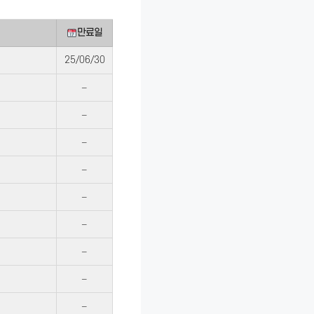
만료일
25/06/30
–
–
–
–
–
–
–
–
–