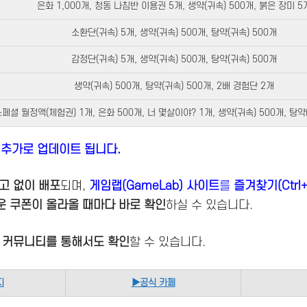
은화 1,000개, 청동 나침반 이용권 5개, 생약(귀속) 500개, 붉은 장미 5
소환단(귀속) 5개, 생약(귀속) 500개, 탕약(귀속) 500개
감정단(귀속) 5개, 생약(귀속) 500개, 탕약(귀속) 500개
생약(귀속) 500개, 탕약(귀속) 500개, 2배 경험단 2개
페셜 월정액(체험권) 1개, 은화 500개, 너 몇살이야? 1개, 생약(귀속) 500개, 탕약
 추가로 업데이트 됩니다.
고 없이 배포
되며,
게임랩(GameLab) 사이트
를
즐겨찾기(Ctrl+
운 쿠폰이 올라올 때마다 바로 확인
하실 수 있습니다.
식 커뮤니티를 통해서도 확인
할 수 있습니다.
지
▶공식 카페