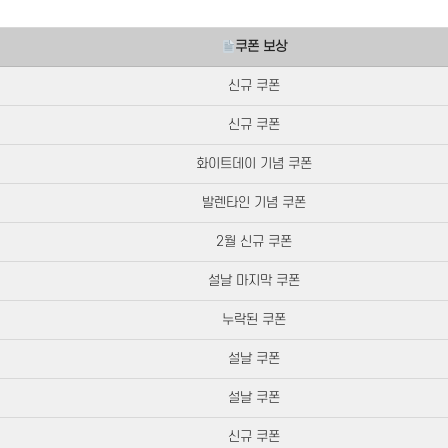
쿠폰 보상
신규 쿠폰
신규 쿠폰
화이트데이 기념 쿠폰
발렌타인 기념 쿠폰
2월 신규 쿠폰
설날 마지막 쿠폰
누락된 쿠폰
설날 쿠폰
설날 쿠폰
신규 쿠폰