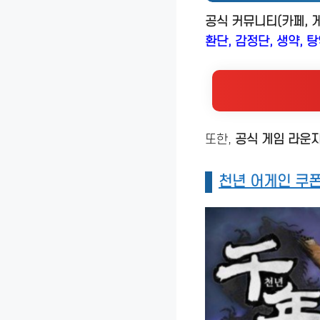
공식 커뮤니티(카페, 
환단, 감정단, 생약, 
또한,
공식 게임 라운
천년 어게인 쿠폰