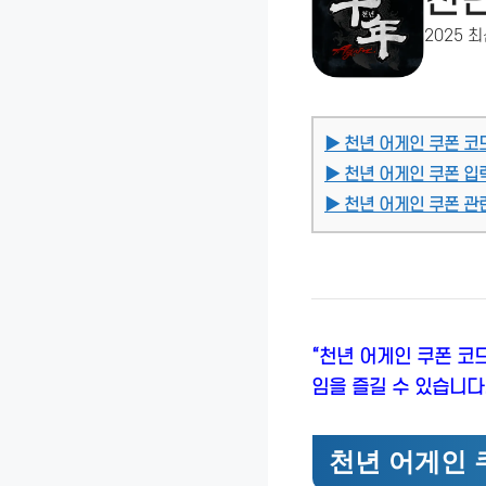
천년
2025 
▶ 천년 어게인 쿠폰 코
▶ 천년 어게인 쿠폰 입
▶ 천년 어게인 쿠폰 관련
“천년 어게인 쿠폰 코
임을 즐길 수 있습니다.
천년 어게인 