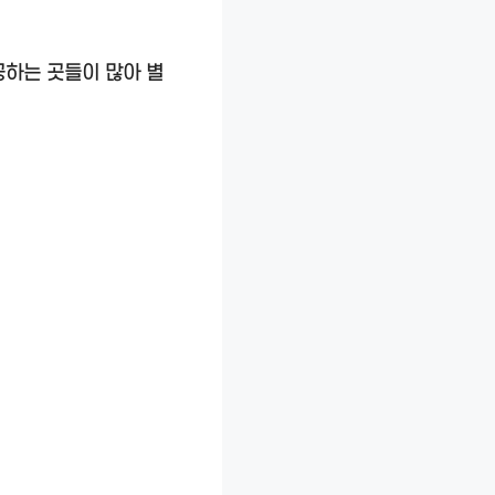
공하는 곳들이 많아 별