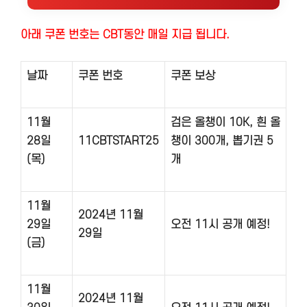
아래 쿠폰 번호는 CBT동안 매일 지급 됩니다.
날짜
쿠폰 번호
쿠폰 보상
11월
검은 올챙이 10K, 흰 올
28일
11CBTSTART25
챙이 300개, 뽑기권 5
(목)
개
11월
2024년 11월
29일
오전 11시 공개 예정!
29일
(금)
11월
2024년 11월