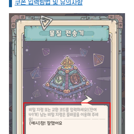
쿠폰 입력방법 및 유의사항