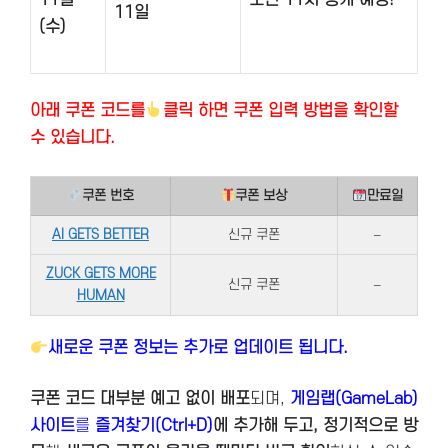
11일
(수)
아래 쿠폰 코드
를
클릭 하면 쿠폰 입력 방법을 확인할
수 있습니다.
쿠폰 번호
쿠폰 보상
만료일
AI GETS BETTER
신규 쿠폰
–
ZUCK GETS MORE
신규 쿠폰
–
HUMAN
새로운 쿠폰 정보는 추가로 업데이트 됩니다.
쿠폰 코드 대부분 예고 없이 배포
되며,
게임랩(GameLab)
사이트
를
즐겨찾기(Ctrl+D)
에 추가해 두고, 정기적으로 방