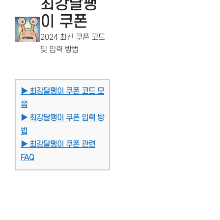
최강달팽
이 쿠폰
2024 최신 쿠폰 코드
및 입력 방법
▶ 최강달팽이 쿠폰 코드 모
음
▶ 최강달팽이 쿠폰 입력 방
법
▶ 최강달팽이 쿠폰 관련
FAQ