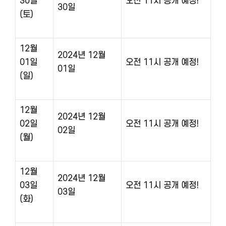
30일
오전 11시 공개 예정!
30일
(토)
12월
2024년 12월
01일
오전 11시 공개 예정!
01일
(일
)
12월
2024년 12월
02일
오전 11시 공개 예정!
02일
(월)
12월
2024년 12월
03일
오전 11시 공개 예정!
03일
(화)