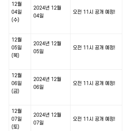
12월
2024년 12월
04일
오전 11시 공개 예정!
04일
(수)
12월
2024년 12월
05일
오전 11시 공개 예정!
05일
(목)
12월
2024년 12월
06일
오전 11시 공개 예정!
06일
(금)
12월
2024년 12월
07일
오전 11시 공개 예정!
07일
(토)