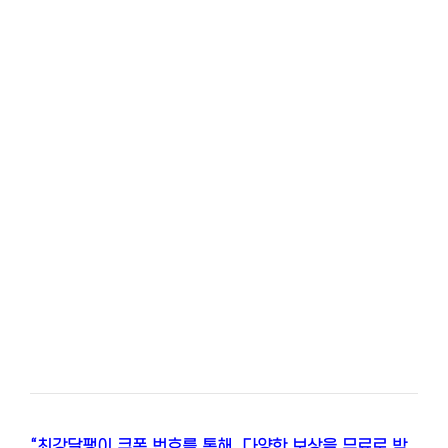
“최강달팽이 쿠폰 번호를 통해, 다양한 보상을 무료로 받