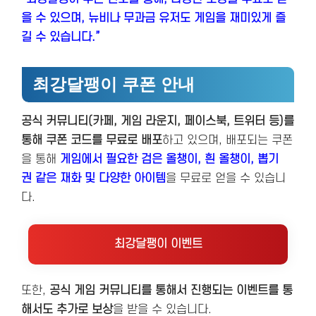
을 수 있으며, 뉴비나 무과금 유저도 게임을 재미있게 즐
길 수 있습니다.”
최강달팽이 쿠폰 안내
공식 커뮤니티(카페, 게임 라운지, 페이스북, 트위터 등)를
통해 쿠폰 코드를 무료로 배포
하고 있으며, 배포되는 쿠폰
을 통해
게임에서 필요한
검은 올챙이, 흰 올챙이, 뽑기
권
같은 재화 및 다양한 아이템
을 무료로 얻을 수 있습니
다.
최강달팽이 이벤트
또한,
공식 게임 커뮤니티를 통해서 진행되는 이벤트를 통
해서도 추가로 보상
을 받을 수 있습니다.