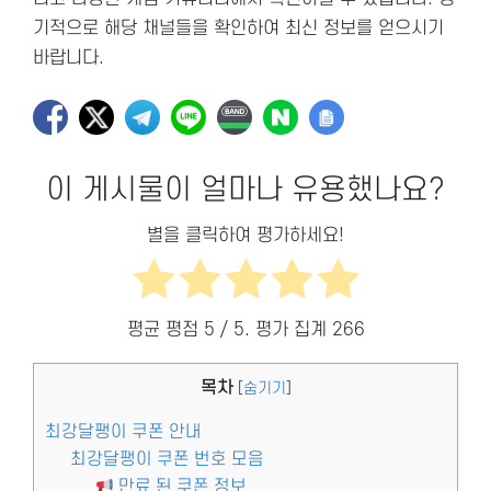
기적으로 해당 채널들을 확인하여 최신 정보를 얻으시기
바랍니다.
이 게시물이 얼마나 유용했나요?
별을 클릭하여 평가하세요!
평균 평점
5
/ 5. 평가 집계
266
목차
[
숨기기
]
최강달팽이 쿠폰 안내
최강달팽이 쿠폰 번호 모음
만료 된 쿠폰 정보