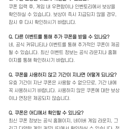
쿠폰 입력 후, 게임 내 우편함이나 인벤토리에서 보상을
확인하실 수 있습니다. 보상이 즉시 지급되지 않을 경우,
잠시 후 다시 확인하시기 바랍니다.
Q. 다른 이벤트를 통해 추가 쿠폰을 받을 수 있나요?
네, 공식 커뮤니티나 이벤트를 통해 추가적인 쿠폰이 제공
될 수 있습니다. 최신 이벤트 정보는 공식 라운지나 홈페
이지를 통해 확인하시기 바랍니다.
Q. 쿠폰을 사용하지 않고 기간이 지나면 어떻게 되나요?
유효 기간이 지난 쿠폰은 사용할 수 없으므로, 기간 내에
꼭 사용하시기 바랍니다. 사용하지 않은 쿠폰에 대한 보상
이나 연장은 제공되지 않습니다.
Q. 쿠폰은 어디에서 확인할 수 있나요?
최신 쿠폰 정보는 공식 홈페이지, 네이버 게임 라운지, 그
리고 다양한 게임 커뮤니티에서 확인하실 수 있습니다. 정