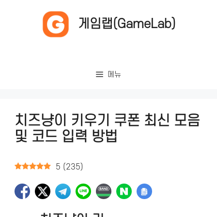
컨
텐
게임랩(GameLab)
츠
로
건
너
메뉴
뛰
기
치즈냥이 키우기 쿠폰 최신 모음
및 코드 입력 방법
5
(
235
)