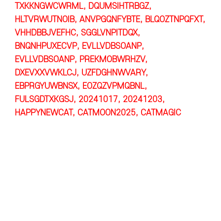
TXKKNGWCWRML, DQUMSIHTRBGZ,
HLTVRWUTNOIB, ANVPGQNFYBTE, BLQOZTNPQFXT,
VHHDBBJVEFHC, SGGLVNPITDQX,
BNQNHPUXECVP, EVLLVDBSOANP,
EVLLVDBSOANP, PREKMOBWRHZV,
DXEVXXVWKLCJ, UZFDGHNWVARY,
EBPRGYUWBNSX, EOZQZVPMQBNL,
FULSGDTXKGSJ, 20241017, 20241203,
HAPPYNEWCAT, CATMOON2025, CATMAGIC