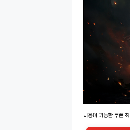
사용이 가능한 쿠폰 최