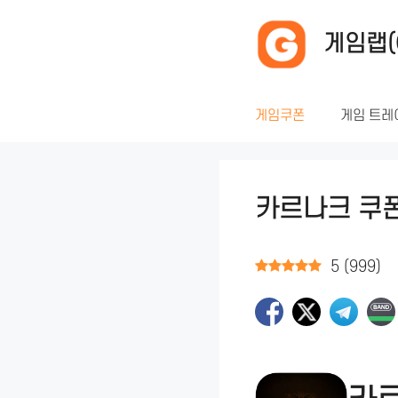
컨
텐
게임랩(
츠
로
건
게임쿠폰
게임 트레
너
뛰
기
카르나크 쿠폰
5
(
999
)