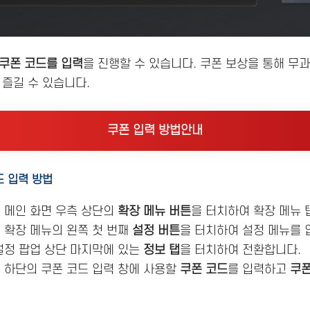
쿠폰 코드를 입력
을 진행할 수 있습니다. 쿠폰 보상을 통해 무과
 즐길 수 있습니다.
쿠폰 입력 방법안내
 입력 방법
:
메인 화면 우측 상단의
확장 메뉴 버튼
을 터치하여 확장 메뉴 
:
확장 메뉴의 왼쪽 첫 번째
설정 버튼
을 터치하여 설정 메뉴를 
설정 팝업 상단 마지막에 있는
정보 탭
을 터치하여 전환합니다.
:
하단의 쿠폰 코드 입력 창에 사용할
쿠폰 코드
를 입력하고
쿠폰