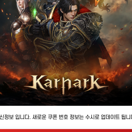
신정보 입니다. 새로운 쿠폰 번호 정보는 수시로 업데이트 됩니