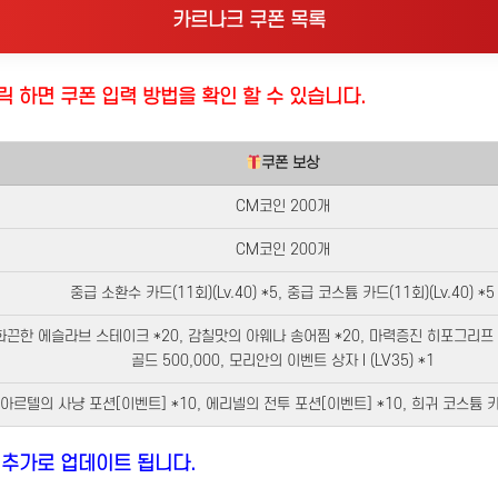
카르나크 쿠폰 목록
릭 하면 쿠폰 입력 방법을 확인 할 수 있습니다.
쿠폰 보상
CM코인 200개
CM코인 200개
중급 소환수 카드(11회)(Lv.40) *5, 중급 코스튬 카드(11회)(Lv.40) *5
화끈한 에슬라브 스테이크 *20, 감칠맛의 아웨나 송어찜 *20, 마력증진 히포그리프 
골드 500,000, 모리안의 이벤트 상자 I (LV35) *1
아르텔의 사냥 포션[이벤트] *10, 에리넬의 전투 포션[이벤트] *10, 희귀 코스튬 카드
 추가로 업데이트 됩니다.