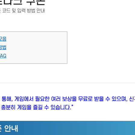
르나크 쿠폰
 코드 및 입력 방법 안내
모음
방법
AQ
 통해, 게임에서 필요한 여러 보상을 무료로 받을 수 있으며, 신
 충분히 게임을 즐길 수 있습니다.”
 안내