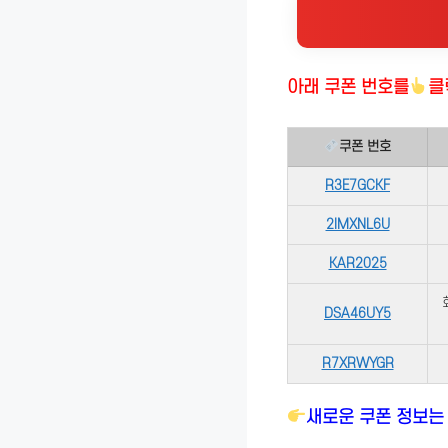
아래 쿠폰 번호
를
클
쿠폰 번호
R3E7GCKF
2IMXNL6U
KAR2025
DSA46UY5
R7XRWYGR
새로운 쿠폰 정보는