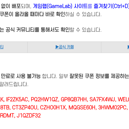
 없이 배포
되며,
게임랩(GameLab) 사이트
를
즐겨찾기(Ctrl+D
쿠폰이 올라올 때마다 바로 확인
하실 수 있습니다.
보는 공식 커뮤니티를 통해서도 확인
할 수 있습니다.
니티
▶공식 카페
 만료로 사용 불가능
합니다. 일부
잘못된 쿠폰 정보를 제공하는
 알려드립니다.
LK, IF2ZK5AC, PQ2HW1QZ, GP8QB7HH, SA7FX4WJ, WE
8TB, CT3ZP4OU, CZHO0H1X, MQGSE60H, 3HWM02PC, 
RDMT, J1QZDF32