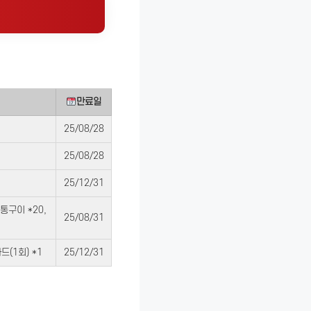
만료일
25/08/28
25/08/28
25/12/31
통구이 *20,
25/08/31
(1회) *1
25/12/31