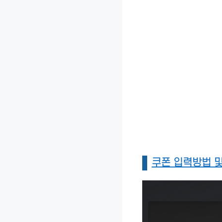
쿠폰 입력방법 