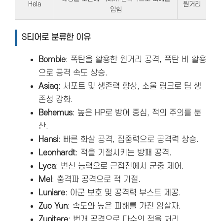
Hela
원거리
입힘
S티어로 분류한 이유
Bombie
: 폭탄을 활용한 원거리 공격, 폭탄 비 활용
으로 공격 속도 상승.
Asiaq
: 서포트 및 생존력 향상, 소울 링크로 팀 생
존성 강화.
Behemus
: 높은 HP로 방어 중심, 적의 주의를 분
산.
Hansi
: 빠른 화살 공격, 집중력으로 공격력 상승.
Leonhardt
: 적을 기절시키는 방패 공격.
Lyca
: 변신 능력으로 근접전에서 군중 제어.
Mel
: 충격파 공격으로 적 기절.
Luniare
: 아군 보호 및 공격력 부스트 제공.
Zuo Yun
: 속도와 높은 피해를 가진 암살자.
Zupitere
: 번개 공격으로 다수의 적을 처리.