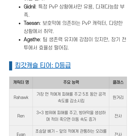
Gidnil
: 특정 PvP 상황에서만 유용, 다재다능함 부
족.
Taesan
: 보호막에 의존하는 PvP 캐릭터, 다양한
상황에서 취약.
Agathe
: 팀 생존력 유지에 강점이 있지만, 장기 전
투에서 효율성 떨어짐.
킹갓캐슬 티어: D등급
캐릭터 명
주요 능력
클래스
가장 먼 적에게 피해를 주고 5초 동안 공격
Rahawk
원거리
속도를 감소시킴
3×3 범위에 피해를 주고, 방어막을 생성하
Ren
전사
며 적이 죽으면 이동 속도 증가
초승달 베기 – 앞의 적에게 관통하는 오라를
Evan
전사