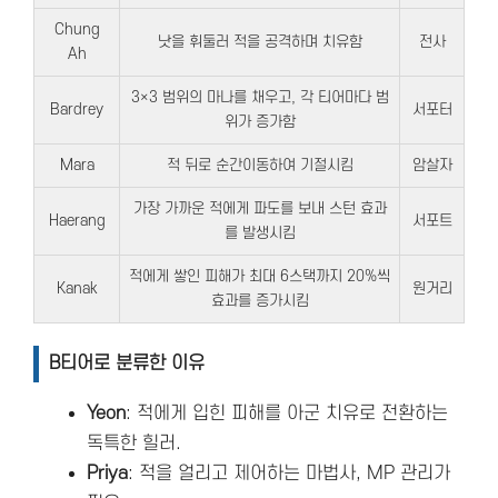
Chung
낫을 휘둘러 적을 공격하며 치유함
전사
Ah
3×3 범위의 마나를 채우고, 각 티어마다 범
Bardrey
서포터
위가 증가함
Mara
적 뒤로 순간이동하여 기절시킴
암살자
가장 가까운 적에게 파도를 보내 스턴 효과
Haerang
서포트
를 발생시킴
적에게 쌓인 피해가 최대 6스택까지 20%씩
Kanak
원거리
효과를 증가시킴
B티어로 분류한 이유
Yeon
: 적에게 입힌 피해를 아군 치유로 전환하는
독특한 힐러.
Priya
: 적을 얼리고 제어하는 마법사, MP 관리가