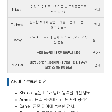
가장 먼 위치로 순간이동 후 모래폭풍으로
Nibella
전사
적을 공격함
공격한 적에게 받은 피해를 나중에 더 큰 피
Taebaek
전사
해로 되돌림
짧은 시간 동안 빠르게 공격 후 강력한 역방
Cathy
원거리
향 공격
Tia
적이 돌진할 때 후퇴하면서 대응
원거리
마법 공격을 사용하여 세 명의 적에게 순간
Zuo Bai
전사
이동 후 피해를 입힘
A티어로 분류한 이유
Shelda
: 높은 HP와 방어 능력을 가진 탱커.
Aramis
: 단일 타겟에 강한 원거리 공격수.
Daniel
: 군중 제어에 능숙한 전사.