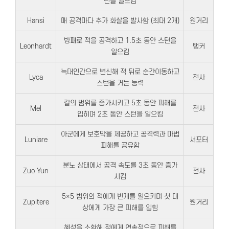
턴을 일으킴
Hansi
매 공격마다 추가 화살을 발사함 (최대 2개)
원거리
방패로 적을 공격하고 1.5초 동안 스턴을
Leonhardt
탱커
일으킴
늑대인간으로 변신해 적 뒤로 순간이동하고
Lyca
전사
스턴을 거는 능력
칼의 범위를 증가시키고 5초 동안 피해를
Mel
전사
입히며 2초 동안 스턴을 일으킴
아군에게 보호막을 제공하고 공격력과 마법
Luniare
서포터
피해를 공유함
분노 상태에서 공격 속도를 3초 동안 증가
Zuo Yun
전사
시킴
5×5 범위의 적에게 번개를 일으키며 첫 대
Zupitere
원거리
상에게 가장 큰 피해를 입힘
혜성을 소환해 적에게 연속적으로 피해를