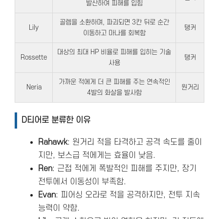
발산하여 피해를 입힘
골렘을 소환하며, 파괴되면 3칸 뒤로 순간
Lily
탱커
이동하고 마나를 회복함
대상의 최대 HP 비율로 피해를 입히는 기술
Rossette
탱커
사용
가까운 적에게 더 큰 피해를 주는 연속적인
Neria
원거리
4발의 화살을 발사함
D티어로 분류한 이유
Rahawk
: 원거리 적을 타격하고 공격 속도를 줄이
지만, 보스급 적에게는 효율이 낮음.
Ren
: 근접 적에게 폭발적인 피해를 주지만, 장기
전투에서 이동성이 부족함.
Evan
: 피어싱 오라로 적을 공격하지만, 전투 지속
능력이 약함.