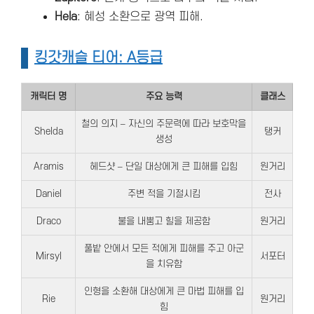
Hela
: 혜성 소환으로 광역 피해.
킹갓캐슬 티어: A등급
캐릭터 명
주요 능력
클래스
철의 의지 – 자신의 주문력에 따라 보호막을
Shelda
탱커
생성
Aramis
헤드샷 – 단일 대상에게 큰 피해를 입힘
원거리
Daniel
주변 적을 기절시킴
전사
Draco
불을 내뿜고 힐을 제공함
원거리
풀밭 안에서 모든 적에게 피해를 주고 아군
Mirsyl
서포터
을 치유함
인형을 소환해 대상에게 큰 마법 피해를 입
Rie
원거리
힘