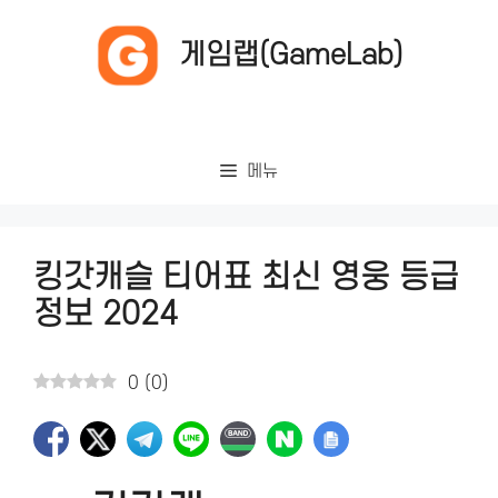
컨
텐
게임랩(GameLab)
츠
로
건
너
메뉴
뛰
기
킹갓캐슬 티어표 최신 영웅 등급
정보 2024
0
(
0
)