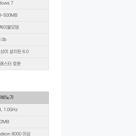
dows 7
B~500MB
, 케이블모뎀
.0b
상이 설치된 6.0
래스터 호환
 마비노기
 1.0GHz
12MB
adeon 8000 이상