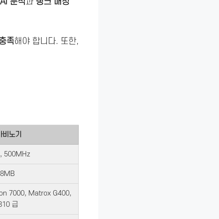
AI 분석
과
랭크 매칭
 충족
해야 합니다. 또한,
 마비노기
 500MHz
28MB
eon 7000, Matrox G400,
810 급