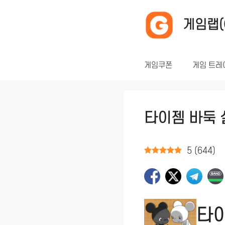
컨
텐
게임랩(
츠
로
건
게임쿠폰
게임 트레
너
뛰
기
타이젬 바둑 
5
(
644
)
타이