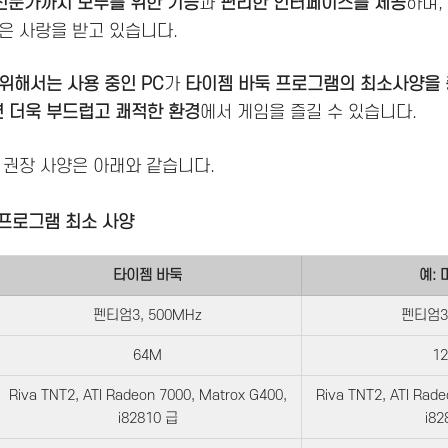
전문가까지 모두를 위한 기능
과
편리한 인터페이스를 제공
하며,
은 사랑을 받고 있습니다.
위해서는 사용 중인 PC
가
타이젬 바둑 프로그램의 최소사양을
 더욱 부드럽고 쾌적한 환경
에서 게임을 즐길 수 있습니다.
 권장 사양은 아래와 같습니다.
 프로그램 최소 사양
타이젬 바둑
예:
펜티엄3, 500MHz
펜티엄3,
64M
1
Riva TNT2, ATI Radeon 7000, Matrox G400,
Riva TNT2, ATI Rad
i82810 급
i82