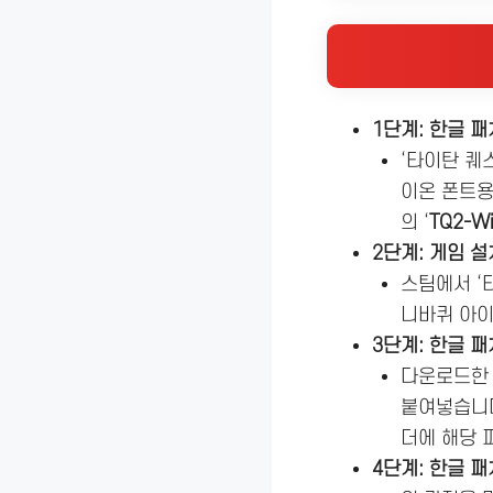
1단계: 한글 
‘타이탄 퀘
이온 폰트용
의 ‘
TQ2-W
2단계: 게임 설
스팀에서 ‘
니바퀴 아이
3단계: 한글 
다운로드한 ‘
붙여넣습니다.
더에 해당 
4단계: 한글 패