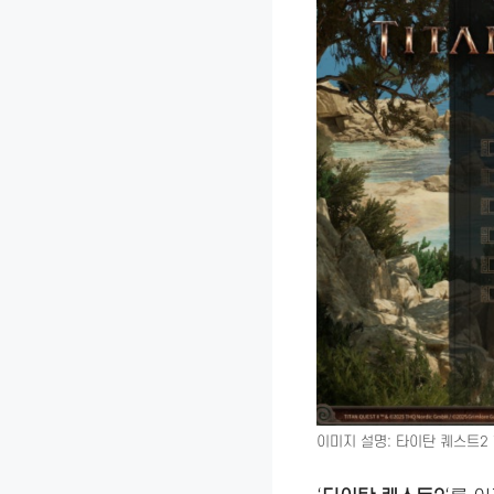
이미지 설명: 타이탄 퀘스트2 