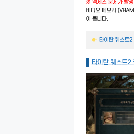
※ 액세스 문제가 발생
비디오 메모리 (VRA
이 큽니다.
 타이탄 퀘스트2
타이탄 퀘스트2 