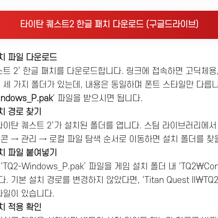
타이탄 퀘스트2 한글 패치 다운로드 (구글드라이브)
패치 파일 다운로드
스트 2’ 한글 패치를 다운로드합니다. 링크에 접속하면 고딕체용,
 세 가지 폴더가 있는데, 내용은 동일하며 폰트 스타일만 다릅니
indows_P.pak
‘ 파일을 받으시면 됩니다.
치 경로 찾기
타이탄 퀘스트 2’가 설치된 폴더를 엽니다. 스팀 라이브러리에서 
콘 → 관리 → 로컬 파일 탐색 순서로 이동하면 설치 폴더를 찾
패치 파일 붙여넣기
TQ2-Windows_P.pak’ 파일을 게임 설치 폴더 내 ‘TQ2\Con
 기본 설치 경로를 변경하지 않았다면, ‘Titan Quest II\TQ2\
파일이 있습니다.
치 적용 확인