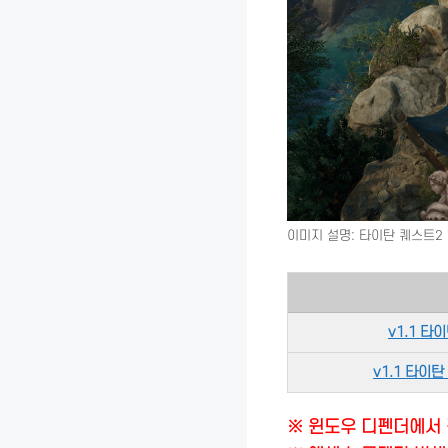
이미지 설명: 타이탄 퀘스트2 
v1.1 타이
v1.1 타이탄 
※ 윈도우 디펜더에서