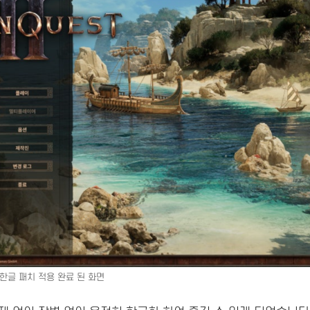
한글 패치 적용 완료 된 화면