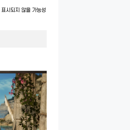
로 표시되지 않을 가능성