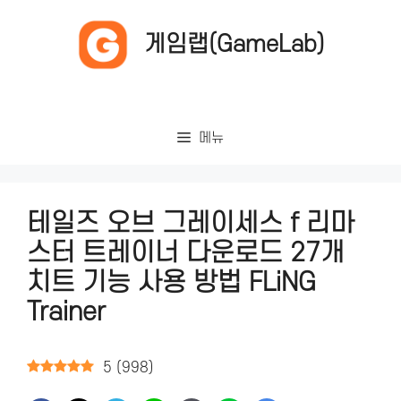
컨
텐
게임랩(GameLab)
츠
로
건
너
메뉴
뛰
기
테일즈 오브 그레이세스 f 리마
스터 트레이너 다운로드 27개
치트 기능 사용 방법 FLiNG
Trainer
5
(
998
)