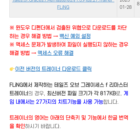
Tales.of.Graces.f.Remastered.v1.0.Plus.27.Trainer-
2025-
8
FLiNG
01-28
※ 윈도우 디펜더에서 검출된 위협으로 다운로드를 차단
하는 경우 해결 방법 →
백신 예외 설정
※ 액세스 문제가 발생하여 파일이 실행되지 않하는 경우
해결 방법 →
액세스 오류 해결
이전 버전의 트레이너 다운로드 클릭
FLiNG에서 제작하는 테일즈 오브 그레이세스 f 리마스터
트레이너
의 경우,
최신버전
파일 크기가 각 817KB
로,
게
임 내에서는 27가지의 치트기능을 사용 가능
합니다.
트레이너의 영어는 아래의 단축키 및 기능에서 한글 번역
을 확인
하시기 바랍니다.