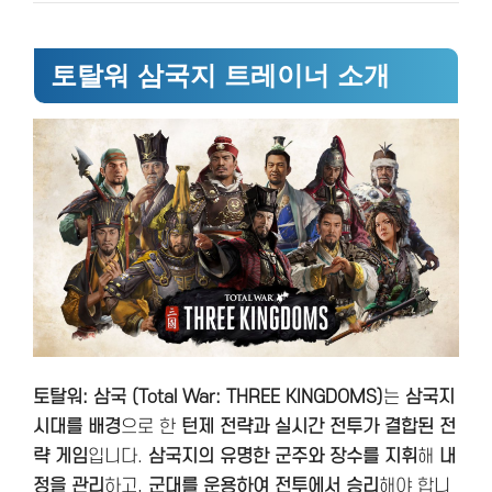
토탈워 삼국지 트레이너 소개
토탈워: 삼국 (Total War: THREE KINGDOMS)
는
삼국지
시대를 배경
으로 한
턴제 전략과 실시간 전투가 결합된 전
략 게임
입니다.
삼국지의 유명한 군주와 장수를 지휘
해
내
정을 관리
하고,
군대를 운용하여 전투에서 승리
해야 합니