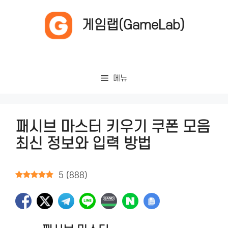
컨
텐
게임랩(GameLab)
츠
로
건
너
메뉴
뛰
기
패시브 마스터 키우기 쿠폰 모음
최신 정보와 입력 방법
5
(
888
)