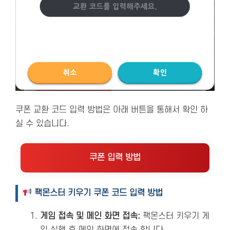
쿠폰 교환 코드 입력 방법은 아래 버튼을 통해서 확인 하
실 수 있습니다.
쿠폰 입력 방법
팩몬스터 키우기 쿠폰 코드 입력 방법
게임 접속 및 메인 화면 접속:
팩몬스터 키우기 게
임 실행 후 메인 화면에 접속 합니다.