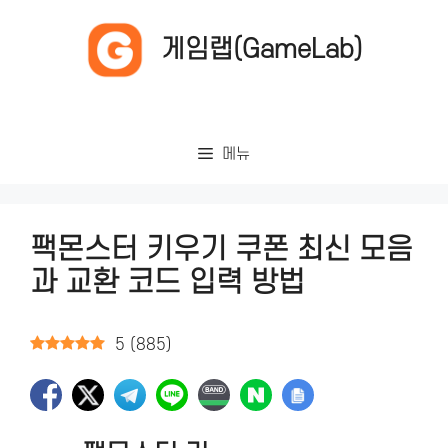
컨
텐
게임랩(GameLab)
츠
로
건
너
메뉴
뛰
기
팩몬스터 키우기 쿠폰 최신 모음
과 교환 코드 입력 방법
5
(
885
)