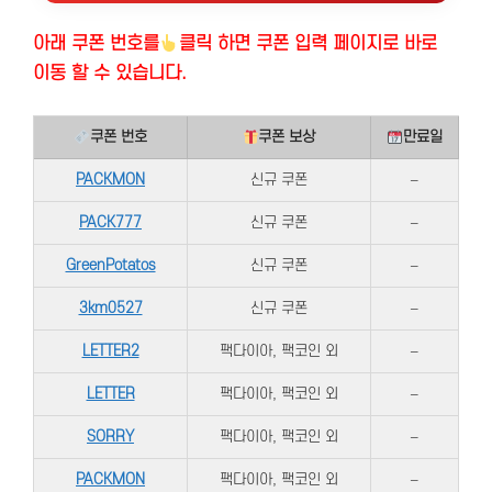
아래 쿠폰 번호
를
클릭 하면 쿠폰 입력 페이지로 바로
이동 할 수 있습니다.
쿠폰 번호
쿠폰 보상
만료일
PACKMON
신규 쿠폰
–
PACK777
신규 쿠폰
–
GreenPotatos
신규 쿠폰
–
3km0527
신규 쿠폰
–
LETTER2
팩다이아, 팩코인 외
–
LETTER
팩다이아, 팩코인 외
–
SORRY
팩다이아, 팩코인 외
–
PACKMON
팩다이아, 팩코인 외
–