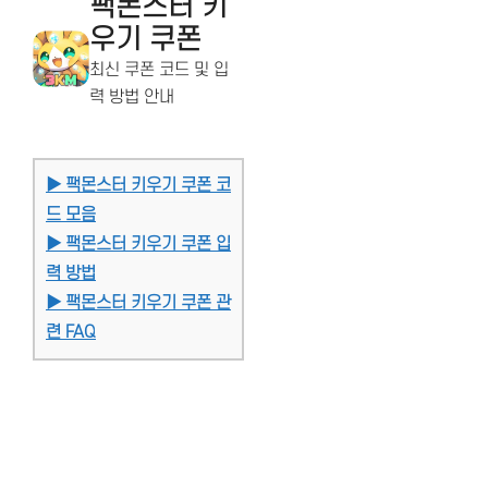
팩몬스터 키
우기 쿠폰
최신 쿠폰 코드 및 입
력 방법 안내
▶ 팩몬스터 키우기 쿠폰 코
드 모음
▶ 팩몬스터 키우기 쿠폰 입
력 방법
▶ 팩몬스터 키우기 쿠폰 관
련 FAQ