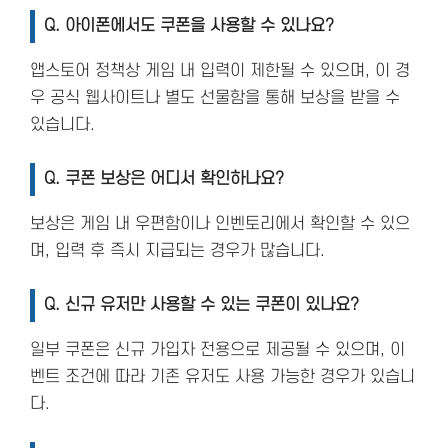
Q.
아이폰에서도 쿠폰을 사용할 수 있나요?
앱스토어 정책상 게임 내 입력이 제한될 수 있으며, 이 경
우 공식 웹사이트나 별도 선물함을 통해 보상을 받을 수
있습니다.
Q.
쿠폰 보상은 어디서 확인하나요?
보상은 게임 내 우편함이나 인벤토리에서 확인할 수 있으
며, 입력 후 즉시 지급되는 경우가 많습니다.
Q.
신규 유저만 사용할 수 있는 쿠폰이 있나요?
일부 쿠폰은 신규 가입자 전용으로 제공될 수 있으며, 이
벤트 조건에 따라 기존 유저도 사용 가능한 경우가 있습니
다.