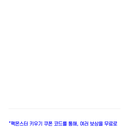
“팩몬스터 키우기 쿠폰 코드를 통해, 여러 보상을 무료로