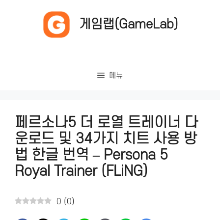
컨
텐
게임랩(GameLab)
츠
로
건
너
메뉴
뛰
기
페르소나5 더 로열 트레이너 다
운로드 및 34가지 치트 사용 방
법 한글 번역 – Persona 5
Royal Trainer (FLiNG)
0
(
0
)