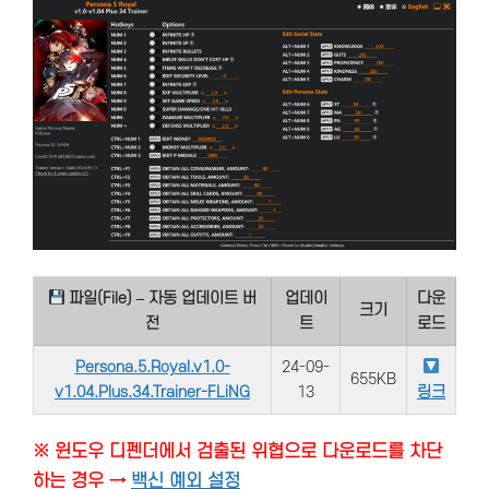
파일(File) – 자동 업데이트 버
업데이
다운
크기
전
트
로드
Persona.5.Royal.v1.0-
24-09-
655KB
v1.04.Plus.34.Trainer-FLiNG
13
링크
※ 윈도우 디펜더에서 검출된 위협으로 다운로드를 차단
하는 경우 →
백신 예외 설정