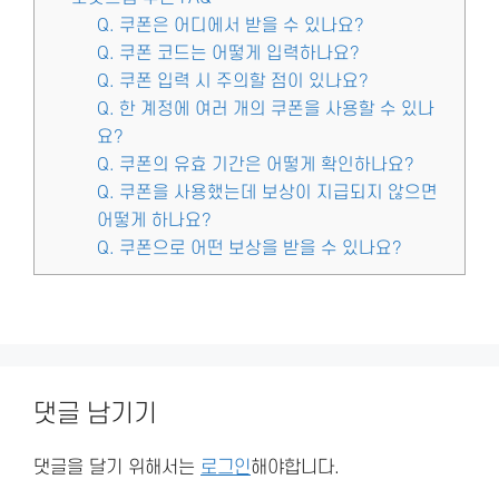
Q. 쿠폰은 어디에서 받을 수 있나요?
Q. 쿠폰 코드는 어떻게 입력하나요?
Q. 쿠폰 입력 시 주의할 점이 있나요?
Q. 한 계정에 여러 개의 쿠폰을 사용할 수 있나
요?
Q. 쿠폰의 유효 기간은 어떻게 확인하나요?
Q. 쿠폰을 사용했는데 보상이 지급되지 않으면
어떻게 하나요?
Q. 쿠폰으로 어떤 보상을 받을 수 있나요?
댓글 남기기
댓글을 달기 위해서는
로그인
해야합니다.