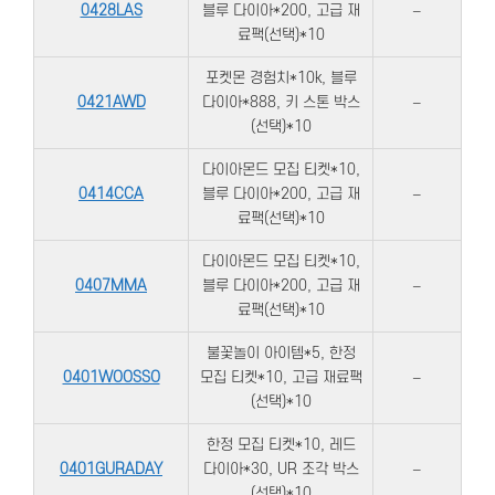
0428LAS
블루 다이아*200, 고급 재
–
료팩(선택)*10
포켓몬 경험치*10k, 블루
0421AWD
다이아*888, 키 스톤 박스
–
(선택)*10
다이아몬드 모집 티켓*10,
0414CCA
블루 다이아*200, 고급 재
–
료팩(선택)*10
다이아몬드 모집 티켓*10,
0407MMA
블루 다이아*200, 고급 재
–
료팩(선택)*10
불꽃놀이 아이템*5, 한정
0401WOOSSO
모집 티켓*10, 고급 재료팩
–
(선택)*10
한정 모집 티켓*10, 레드
0401GURADAY
다이아*30, UR 조각 박스
–
(선택)*10