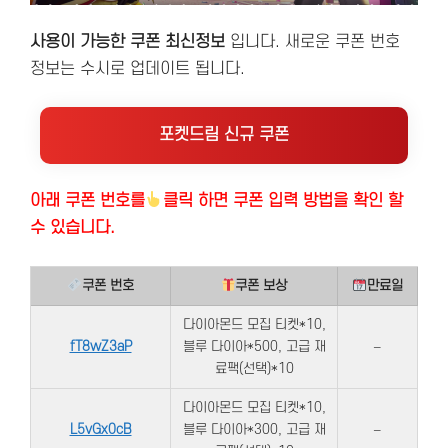
사용이 가능한 쿠폰 최신정보
입니다. 새로운 쿠폰 번호
정보는 수시로 업데이트 됩니다.
포켓드림 신규 쿠폰
아래 쿠폰 번호
를
클릭 하면 쿠폰 입력 방법을 확인 할
수 있습니다.
쿠폰 번호
쿠폰 보상
만료일
다이아몬드 모집 티켓*10,
fT8wZ3aP
블루 다이아*500, 고급 재
–
료팩(선택)*10
다이아몬드 모집 티켓*10,
L5vGx0cB
블루 다이아*300, 고급 재
–