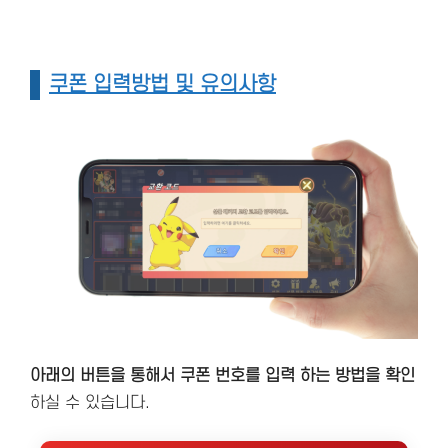
쿠폰 입력방법 및 유의사항
아래의 버튼을 통해서 쿠폰 번호를 입력 하는 방법을 확인
하실 수 있습니다.