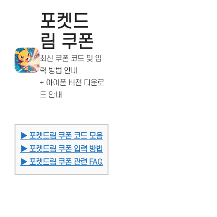
포켓드
림 쿠폰
최신 쿠폰 코드 및 입
력 방법 안내
+ 아이폰 버전 다운로
드 안내
▶ 포켓드림 쿠폰 코드 모음
▶ 포켓드림 쿠폰 입력 방법
▶ 포켓드림 쿠폰 관련 FAQ