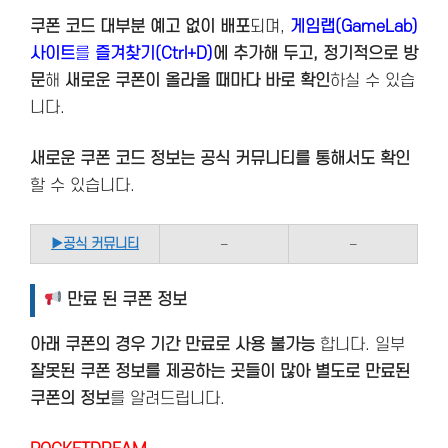
쿠폰 코드 대부분 예고 없이 배포
되며,
게임랩(GameLab)
사이트
를
즐겨찾기(Ctrl+D)
에 추가해 두고, 정기적으로 방
문
해
새로운 쿠폰이 올라올 때마다 바로 확인
하실 수 있습
니다.
새로운 쿠폰 코드 정보는 공식 커뮤니티를 통해서도 확인
할 수 있습니다.
▶
공식 커뮤니티
–
–
만료 된 쿠폰 정보
아래 쿠폰의 경우 기간 만료로 사용 불가능
합니다. 일부
잘못된 쿠폰 정보를 제공하는 곳들이 많아 별도로 만료된
쿠폰의 정보
를 알려드립니다.