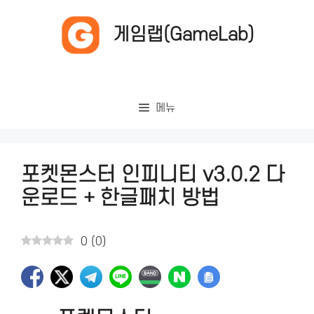
컨
텐
게임랩(GameLab)
츠
로
건
너
메뉴
뛰
기
포켓몬스터 인피니티 v3.0.2 다
운로드 + 한글패치 방법
0
(
0
)