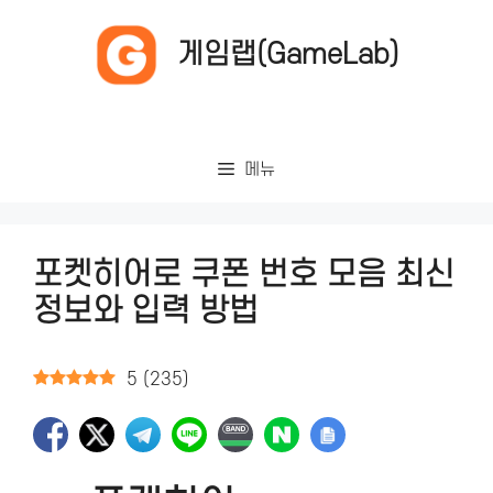
컨
텐
게임랩(GameLab)
츠
로
건
너
메뉴
뛰
기
포켓히어로 쿠폰 번호 모음 최신
정보와 입력 방법
5
(
235
)