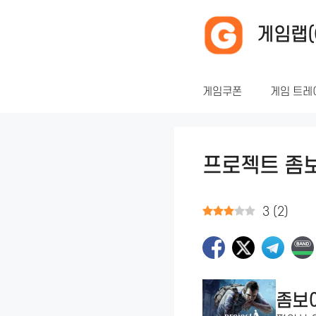
컨
텐
게임랩(
츠
로
건
게임쿠폰
게임 트레
너
뛰
기
프로젝트 좀보
3
(
2
)
좀보이